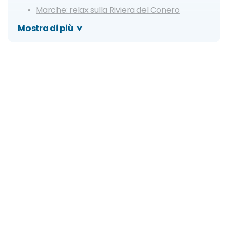
Marche: relax sulla Riviera del Conero
Toscana: visita ai borghi della Val d'Orcia
Mostra di più
Abruzzo: escursione nel Parco Nazionale del
Gran Sasso
Lazio: gita al Lago di Bolsena
Dove andare a Pasquetta nel Sud Italia
Calabria: giornata al mare a Tropea
Campania: esplorazione dei borghi della
Costiera Amalfitana
Puglia: escursione tra i borghi del Parco
Nazionale del Gargano
Calabria: escursione tra i Laghi della Sila