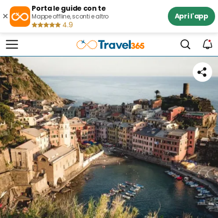
Porta le guide con te
×
Apri l'app
Mappe offline, sconti e altro
4.9