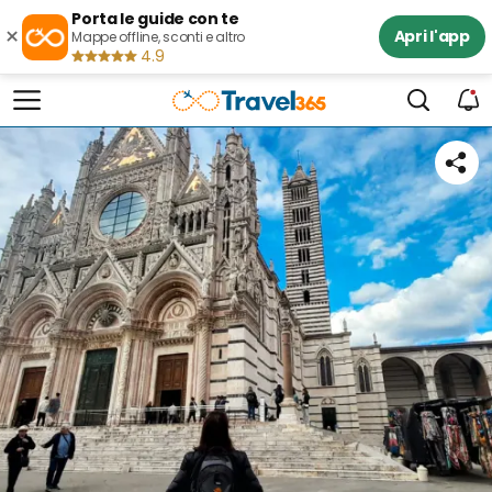
Porta le guide con te
×
Apri l'app
Mappe offline, sconti e altro
4.9