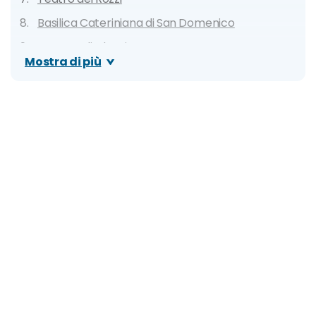
Basilica Cateriniana di San Domenico
Rocca Salimbeni
Mostra di più
Museo Santa Maria della Scala
Pinacoteca Nazionale
Orto Botanico
Altre attrattive da visitare
7 cose da fare a Siena
Itinerario di Siena in 1 giorno
Itinerario di Siena in 3 giorni
Itinerario di Siena in 7 giorni