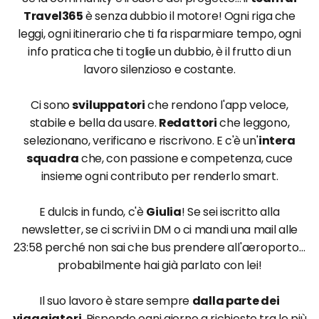
Travel365
è senza dubbio il motore! Ogni riga che
leggi, ogni itinerario che ti fa risparmiare tempo, ogni
info pratica che ti toglie un dubbio, è il frutto di un
lavoro silenzioso e costante.
Ci sono
sviluppatori
che rendono l'app veloce,
stabile e bella da usare.
Redattori
che leggono,
selezionano, verificano e riscrivono. E c'è un'
intera
squadra
che, con passione e competenza, cuce
insieme ogni contributo per renderlo smart.
E dulcis in fundo, c'è
Giulia
! Se sei iscritto alla
newsletter, se ci scrivi in DM o ci mandi una mail alle
23:58 perché non sai che bus prendere all'aeroporto…
probabilmente hai già parlato con lei!
Il suo lavoro è stare sempre
dalla parte dei
viaggiatori
. Risponde ogni giorno a richieste tra le più