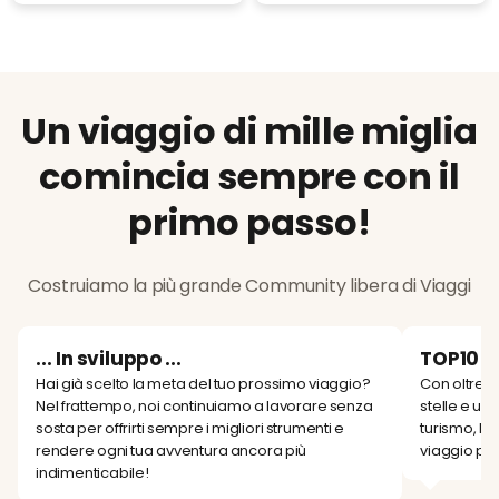
Un viaggio di mille miglia
comincia sempre con il
primo passo!
Costruiamo la più grande Community libera di Viaggi
... In sviluppo ...
TOP10 a
Hai già scelto la meta del tuo prossimo viaggio?
Con oltre 6
Nel frattempo, noi continuiamo a lavorare senza
stelle e una
sosta per offrirti sempre i migliori strumenti e
turismo, la
rendere ogni tua avventura ancora più
viaggio pref
indimenticabile!