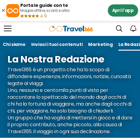
Porta le guide con te
×
Apri l'app
Mappe offline, sconti e altro
4.9
Chi siamo
Inviaci i tuoi contenuti
Marketing
La Redaz
La Nostra Redazione
Travel365 è un progetto che ha lo scopo di
diffondere esperienze, informazioni, notizie, curiosità
legate ai viaggi.
Uno, nessuno e centomila punti di vista per
raccontare lo spettacolo del mondo dagli occhi di
chi ha la fortuna di viaggiare, ma anche dagli occhi di
chi, per viaggiare, ha solo bisogno di chiuderli.
Un gruppo che ha voglia di mettersi in gioco e di dare
il proprio contributo, anche piccolo, alla causa di
Travel365: il viaggio in ogni sua declinazione.