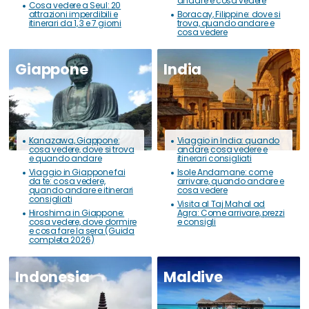
andare e cosa vedere
Cosa vedere a Seul: 20
attrazioni imperdibili e
Boracay, Filippine: dove si
itinerari da 1, 3 e 7 giorni
trova, quando andare e
cosa vedere
Giappone
India
Kanazawa, Giappone:
Viaggio in India: quando
cosa vedere, dove si trova
andare, cosa vedere e
e quando andare
itinerari consigliati
Viaggio in Giappone fai
Isole Andamane: come
da te: cosa vedere,
arrivare, quando andare e
quando andare e itinerari
cosa vedere
consigliati
Visita al Taj Mahal ad
Hiroshima in Giappone:
Agra: Come arrivare, prezzi
cosa vedere, dove dormire
e consigli
e cosa fare la sera (Guida
completa 2026)
Indonesia
Maldive