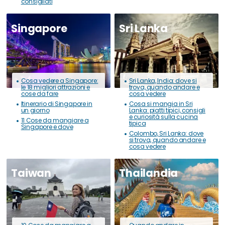
consigliati
Singapore
Sri Lanka
Cosa vedere a Singapore:
Sri Lanka, India: dove si
le 18 migliori attrazioni e
trova, quando andare e
cose da fare
cosa vedere
Itinerario di Singapore in
Cosa si mangia in Sri
un giorno
Lanka: piatti tipici, consigli
e curiosità sulla cucina
11 Cose da mangiare a
tipica
Singapore e dove
Colombo, Sri Lanka: dove
si trova, quando andare e
cosa vedere
Taiwan
Thailandia