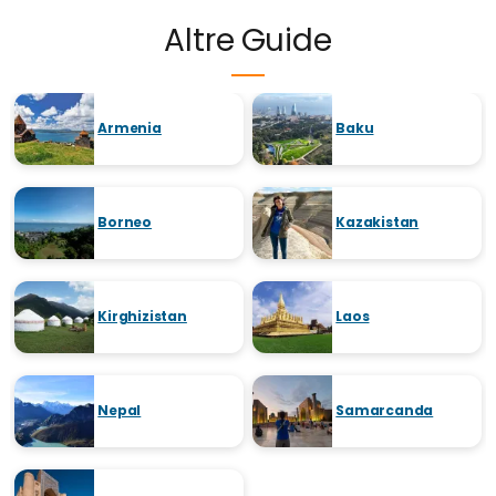
Altre Guide
Armenia
Baku
Borneo
Kazakistan
Kirghizistan
Laos
Nepal
Samarcanda