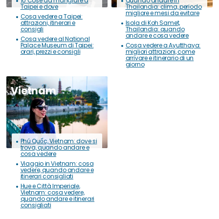
10 Cose da mangiare a
Quando andare in
Taipei e dove
Thailandia: clima, periodo
migliore e mesi da evitare
Cosa vedere a Taipei:
attrazioni, itinerari e
Isola di Koh Samet,
consigli
Thailandia: quando
andare e cosa vedere
Cosa vedere al National
Palace Museum di Taipei:
Cosa vedere a Ayutthaya:
orari, prezzi e consigli
migliori attrazioni, come
arrivare e itinerario di un
giorno
Vietnam
Phú Quốc, Vietnam: dove si
trova, quando andare e
cosa vedere
Viaggio in Vietnam: cosa
vedere, quando andare e
itinerari consigliati
Hue e Città Imperiale,
Vietnam: cosa vedere,
quando andare e itinerari
consigliati