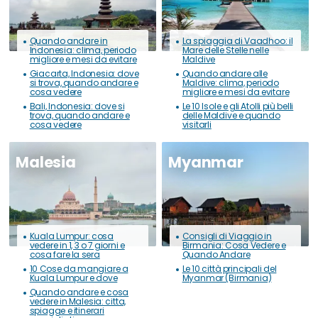
Quando andare in
La spiaggia di Vaadhoo: il
Indonesia: clima, periodo
Mare delle Stelle nelle
migliore e mesi da evitare
Maldive
Giacarta, Indonesia: dove
Quando andare alle
si trova, quando andare e
Maldive: clima, periodo
cosa vedere
migliore e mesi da evitare
Bali, Indonesia: dove si
Le 10 Isole e gli Atolli più belli
trova, quando andare e
delle Maldive e quando
cosa vedere
visitarli
Malesia
Myanmar
Kuala Lumpur: cosa
Consigli di Viaggio in
vedere in 1, 3 o 7 giorni e
Birmania: Cosa Vedere e
cosa fare la sera
Quando Andare
10 Cose da mangiare a
Le 10 città principali del
Kuala Lumpur e dove
Myanmar (Birmania)
Quando andare e cosa
vedere in Malesia: citta,
spiagge e itinerari