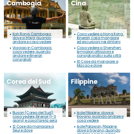
Cambogia
Cina
Koh Rong, Cambogia:
Cosa vedere a Hong Kong:
dove si trova, quando
itinerari, cosa mangiare
andare e cosa vedere
ed escursioni nei dintorni
Viaggio in Cambogia:
Cosa vedere a Shenzhen:
cosa vedere, quando
le migliori attrazioni e
andare e itinerari
consigli pratici sulla città
consigliati
10 Cose da mangiare a
Macao e dove
Corea del Sud
Filippine
Busan (Corea del Sud):
Isole Filippine: dove si
cosa vedere, itinerari (1-3
trovano, quando andare e
giorni) e cosa fare la sera
cosa vedere
12 Cose da mangiare a
Isole Palawan, Filippine:
Seul e dove
dove si trovano, quando