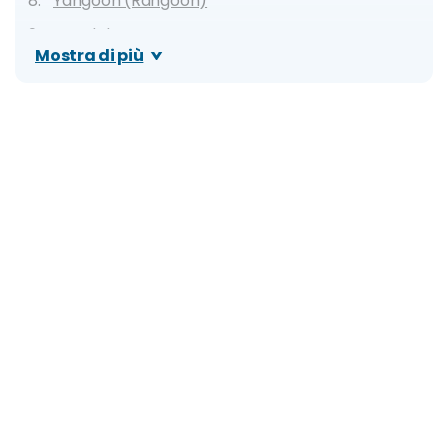
Yangoon (Rangoon)
Mandalay
Mostra di più
Bagan