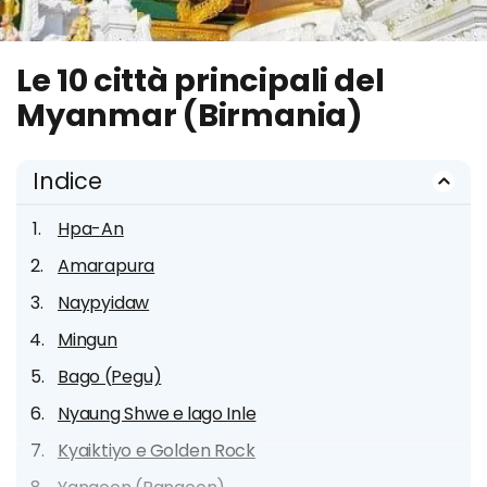
Le 10 città principali del
Myanmar (Birmania)
Indice
Hpa-An
Amarapura
Naypyidaw
Mingun
Bago (Pegu)
Nyaung Shwe e lago Inle
Kyaiktiyo e Golden Rock