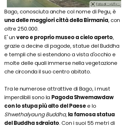
Foto di ::::=UT=::::.
Bago, conosciuta anche col nome di Pegu, è
una delle maggiori città della Birmania
, con
oltre 250.000.
E' un
vero e proprio museo a cielo aperto
,
grazie a decine di pagode, statue del Buddha
e templi che si estendono a vista d'occhio e
molte delle quali immerse nella vegetazione
che circonda il suo centro abitato.
Tra le numerose attrattive di Bago, i must
imperdibili sono la
Pagoda Shwemawdaw
con lo stupa più alto del Paese
e lo
Shwethalyaung Buddha
,
la famosa statua
del Buddha sdraiato
. Con i suoi 55 metri di