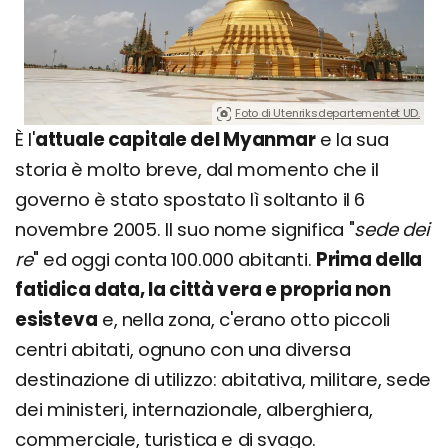
Foto di Utenriksdepartementet UD.
È l'
attuale capitale del Myanmar
e la sua
storia è molto breve, dal momento che il
governo è stato spostato lì soltanto il 6
novembre 2005. Il suo nome significa "
sede dei
re
" ed oggi conta 100.000 abitanti.
Prima della
fatidica data, la città vera e propria non
esisteva
e, nella zona, c'erano otto piccoli
centri abitati, ognuno con una diversa
destinazione di utilizzo: abitativa, militare, sede
dei ministeri, internazionale, alberghiera,
commerciale, turistica e di svago.