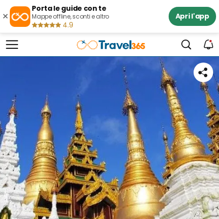
Porta le guide con te
×
Apri l'app
Mappe offline, sconti e altro
4.9