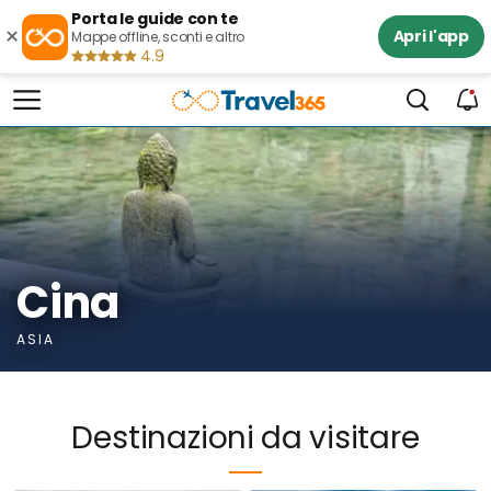
Porta le guide con te
×
Apri l'app
Mappe offline, sconti e altro
4.9
Cina
ASIA
Destinazioni da visitare