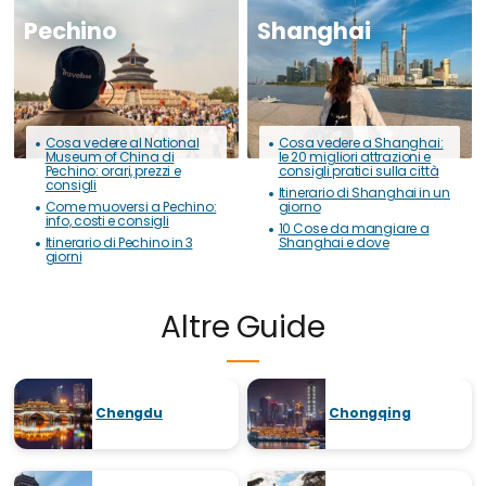
Pechino
Shanghai
Cosa vedere al National
Cosa vedere a Shanghai:
Museum of China di
le 20 migliori attrazioni e
Pechino: orari, prezzi e
consigli pratici sulla città
consigli
Itinerario di Shanghai in un
Come muoversi a Pechino:
giorno
info, costi e consigli
10 Cose da mangiare a
Itinerario di Pechino in 3
Shanghai e dove
giorni
Altre Guide
Chengdu
Chongqing