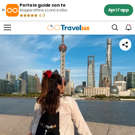
Porta le guide con te
×
Apri l'app
Mappe offline, sconti e altro
4.9