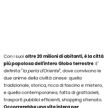
Altre attrattive da visitare
7 cose da fare a Shanghai
Richiedi un preventivo personalizzato
Con i suoi
oltre 20 milioni di abitanti, è la città
più popolosa dell'intero Globo terrestre
. E'
definita "
la perla d'Oriente
", dove convivono le
due anime della civiltà cinese: quella
tradizionale, storica, ricca di fascino e mistero,
e quella contemporanea, fatta di grattacieli,
trasporti pubblici efficienti, shopping sfrenato.
Occorrerebbe una vita intera per