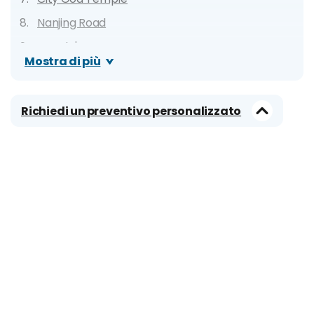
Nanjing Road
People's Square
Mostra di più
Museo delle cere di Madame Tussauds
Shanghai Grand Theatre
Richiedi un preventivo personalizzato
Museo di Shanghai
Xin Tian Di
Tempio del Buddha di Giada
Tempio di Jingan
Shanghai Science and Technology Museum
Mercato dei falsi di Xiang Yang
China Art Museum
Tempio Longhua
Disneyland Shanghai