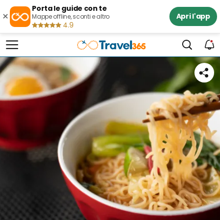
Porta le guide con te
×
Apri l'app
Mappe offline, sconti e altro
4.9