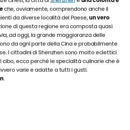
 cinesi, la città di
Shenzhen
è
una colorita e
re
che, ovviamente, comprendono anche il
ienti da diverse località del Paese,
un vero
lazione di questa regione era composta quasi
ia, ad oggi, la grande maggioranza delle
no da ogni parte della Cina e probabilmente
I cittadini di Shenzhen sono molto eclettici
 il cibo, ecco perché le specialità culinarie che è
vero varie e adatte a tutti i gusti.
en
.