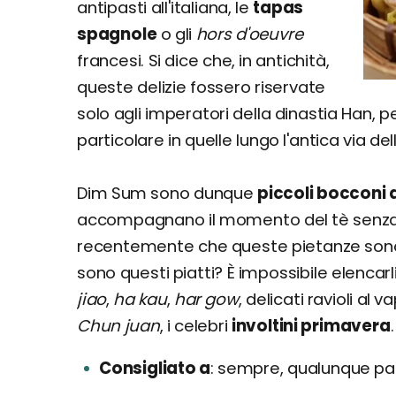
antipasti all'italiana, le
tapas
spagnole
o gli
hors d'oeuvre
francesi. Si dice che, in antichità,
queste delizie fossero riservate
solo agli imperatori della dinastia Han, p
particolare in quelle lungo l'antica via del
Dim Sum sono dunque
piccoli bocconi 
accompagnano il momento del tè senza 
recentemente che queste pietanze sono s
sono questi piatti? È impossibile elencarli
jiao
,
ha kau
,
har gow
, delicati ravioli al
Chun juan
, i celebri
involtini primavera
.
Consigliato a
sempre, qualunque pa