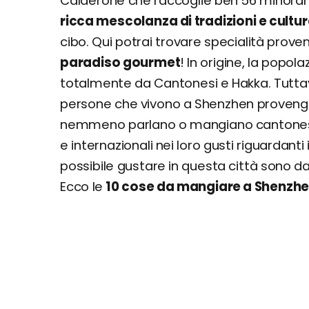
Calderone che raccoglie ben 56 minoranze
ricca mescolanza di tradizioni e cultu
cibo. Qui potrai trovare specialità proven
paradiso gourmet
! In origine, la popo
totalmente da Cantonesi e Hakka. Tuttav
persone che vivono a Shenzhen provengo
nemmeno parlano o mangiano cantonese. 
e internazionali nei loro gusti riguardanti
possibile gustare in questa città sono dav
Ecco le
10 cose da mangiare a Shenzh