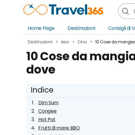
Home Page
Destinazioni
Consigli di 
Africa
Asia
Destinazioni
Asia
Cina
10 Cose da mangia
Europa
Ocea
10 Cose da mangia
Nord America
Amer
dove
Sud America
Medi
Indice
Dim Sum
Congee
Hot Pot
Frutti di mare BBQ