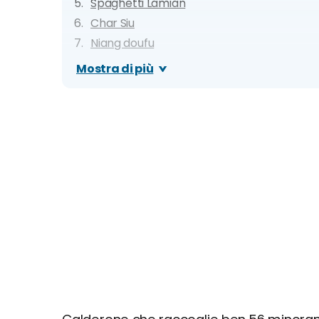
Spaghetti Lamian
Char Siu
Niang doufu
Hongshao rou (pancetta brasata alla cin
Mostra di più
Chow Mein
Xiang su Ya (Anatra arrosto)
Dove mangiare: migliori ristoranti, locali tip