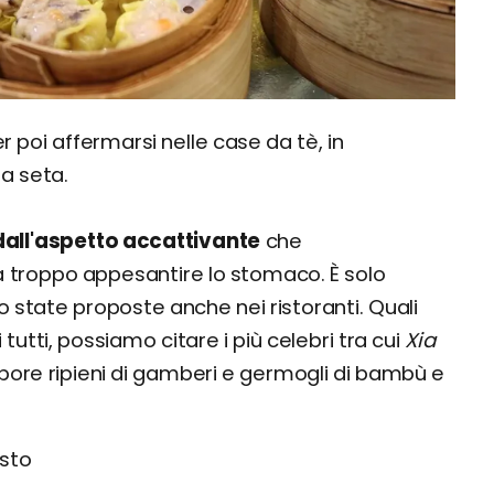
er poi affermarsi nelle case da tè, in
la seta.
dall'aspetto accattivante
che
troppo appesantire lo stomaco. È solo
tate proposte anche nei ristoranti. Quali
 tutti, possiamo citare i più celebri tra cui
Xia
 vapore ripieni di gamberi e germogli di bambù e
sto