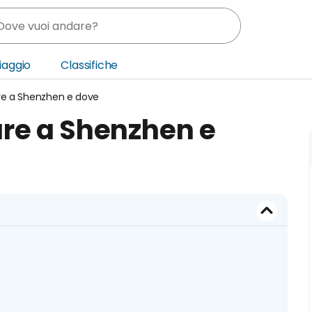
Viaggio
Classifiche
re a Shenzhen e dove
nia
re a Shenzhen e
ica Centrale
o Oriente