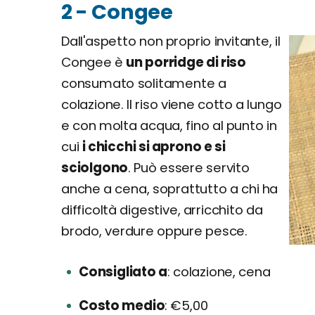
2 - Congee
Dall'aspetto non proprio invitante, il
Congee è
un porridge di riso
consumato solitamente a
colazione. Il riso viene cotto a lungo
e con molta acqua, fino al punto in
cui
i chicchi si aprono e si
sciolgono
. Può essere servito
anche a cena, soprattutto a chi ha
difficoltà digestive, arricchito da
brodo, verdure oppure pesce.
Consigliato a
colazione, cena
Costo medio
€5,00