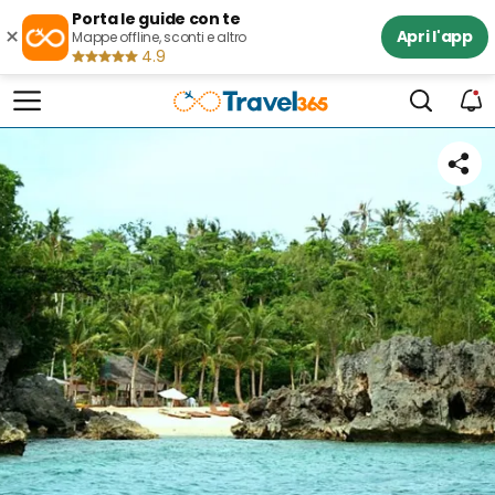
Porta le guide con te
×
Apri l'app
Mappe offline, sconti e altro
4.9