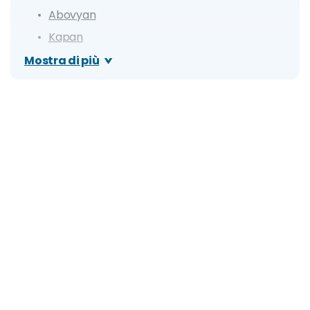
Abovyan
Kapan
Gavar
Mostra di più
Cosa vedere: attrazioni e luoghi di interesse
Tempio e Canyon di Garni (Sinfonia di Pietra)
Monastero di Geghard
Lago Sevan, Monasteri (Sevanavank e
Hayravank) e villaggio di Noratus (Noraduz)
Monasteri del nord: Sanahin, Haghpat e
Akhtala
Gola di Debed e villaggio di Odzun
Zona vitivinicola di Areni, valle di Amaghu,
Monastero di Noravank
Passo di Selim