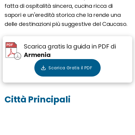
Itinerario Armenia Classica tra Storia e Natura
fatta di ospitalità sincera, cucina ricca di
Regioni e aree turistiche principali
sapori e un'eredità storica che la rende una
delle destinazioni più suggestive del Caucaso.
Yerevan e Pianura di Ararat
Lago Sevan e altopiani circostanti
Dilijan / Tavush (foreste e spa town)
Scarica gratis la guida in PDF di
Vayots Dzor e Syunik (Tatev, Noravank, Areni)
Armenia
Nord / Lori e Gyumri
Alta montagna (Aragats, percorsi e fortezze)
Quando andare? Info su clima e periodo
migliore
Città Principali
Dove si trova e come arrivare
Come muoversi
Cosa si mangia in Armenia: piatti e ricette
tradizionali