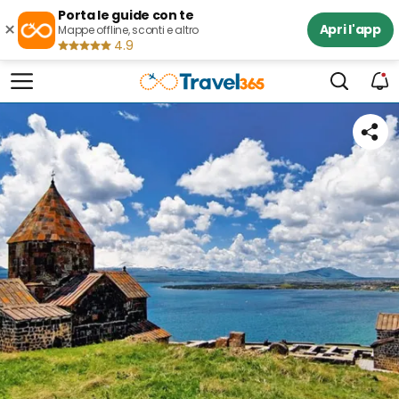
Porta le guide con te
×
Apri l'app
Mappe offline, sconti e altro
4.9