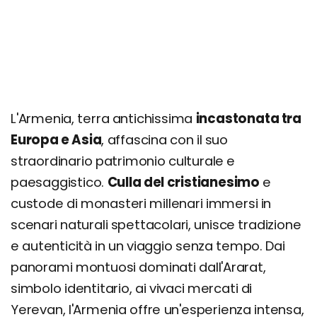
Canyon e villaggio di Jermuk
Cascata di Shaki
Goris e villaggio troglodita di Khndzoresk
Monastero di Tatev con la teleferica Wings of
Tatev
Memoriale di Sardarapat
L'Armenia, terra antichissima
incastonata tra
Europa e Asia
, affascina con il suo
Valle di Yeghegis
straordinario patrimonio culturale e
Cattedrale di Zvartnots
paesaggistico.
Culla del cristianesimo
e
Memoriale e Museo del Genocidio Armeno a
custode di monasteri millenari immersi in
Yerevan
scenari naturali spettacolari, unisce tradizione
Monastero di Khor Virap
e autenticità in un viaggio senza tempo. Dai
Grotta Areni-1
panorami montuosi dominati dall'Ararat,
Itinerario dei luoghi iconici
simbolo identitario, ai vivaci mercati di
Itinerario il meglio dell'Armenia
Yerevan, l'Armenia offre un'esperienza intensa,