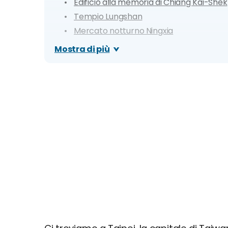
Edificio alla memoria di Chiang Kai-Shek
Tempio Lungshan
Mercato notturno Ningxia
Parco nazionale Yangmingshan
Mostra di più
Zhinan Temple
Maokong Gondola
228 Peace Memorial Park
Presidential Office Building
National Taiwan University Campus
Zoo di Taipei
Taipei Botanical Garden e National Mus
The Red House e Ximending Walking Dist
Shintomicho Cultural Market
Xiangshan Trail
Beitou
Santuario Nazionale dei Martiri Rivoluzio