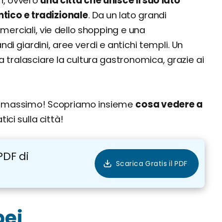
an, ovvero
una città che unisce il suo lato
tico e tradizionale
. Da un lato grandi
mmerciali, vie dello shopping e una
di giardini, aree verdi e antichi templi. Un
a tralasciare la cultura gastronomica, grazie ai
al massimo! Scopriamo insieme
gliore
cosa vedere a
 voli e hotel
ici sulla città!
PDF di
pei