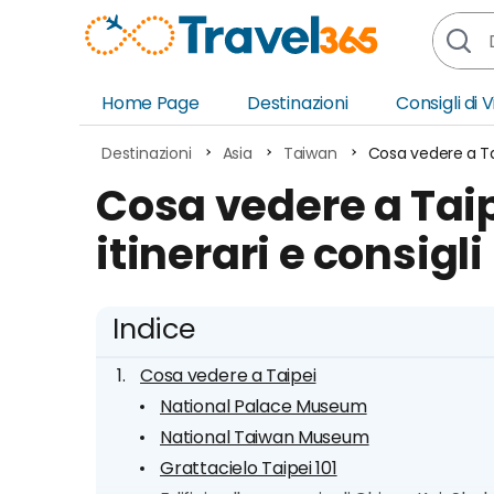
Home Page
Destinazioni
Consigli di 
Africa
Asia
Destinazioni
Asia
Taiwan
Cosa vedere a Taip
Europa
Ocea
Cosa vedere a Taip
Nord America
Amer
itinerari e consigli
Sud America
Medi
Indice
Cosa vedere a Taipei
National Palace Museum
National Taiwan Museum
Grattacielo Taipei 101