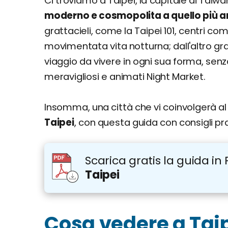
Ci troviamo a Taipei, la capitale di Taiw
Itinerario di un giorno
moderno e cosmopolita a quello più an
Itinerario di 3 giorni
grattacieli, come la Taipei 101, centri co
Giorno 1
movimentata vita notturna; dall'altro gran
Giorno 2
viaggio da vivere in ogni sua forma, senz
Giorno 3
meravigliosi e animati Night Market.
Dove si trova e come arrivare
Come muoversi
Insomma, una città che vi coinvolgerà 
Quando andare? Info su clima e periodo mi
Organizza il tuo soggiorno a Taipei: consigli,
Taipei
, con questa guida con consigli prat
Viaggiare informati: info utili
Scarica gratis la guida in 
Taipei
Cosa vedere a Tai