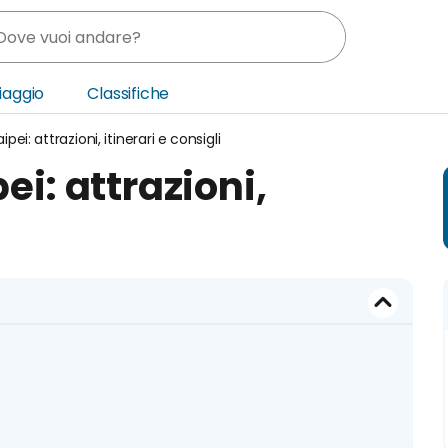
Viaggio
Classifiche
ei: attrazioni, itinerari e consigli
nia
ei: attrazioni,
ica Centrale
o Oriente