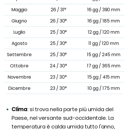
Maggio
26 / 31°
16 gg / 390 mm
Giugno
26 / 30°
16 gg / 185 mm
Luglio
25 / 30°
12 gg / 120 mm
Agosto
25 / 30°
11 gg / 120 mm
Settembre
25 / 30°
15 gg / 245 mm
Ottobre
24 / 30°
17 gg / 365 mm
Novembre
23 / 30°
15 gg / 415 mm
Dicembre
23 / 30°
10 gg / 175 mm
Clima
si trova nella parte più umida del
Paese, nel versante sud-occidentale. La
temperatura è calda umida tutto l'anno,