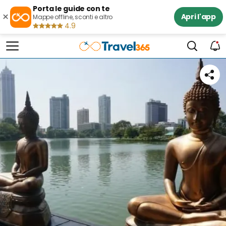
Porta le guide con te
×
Apri l'app
Mappe offline, sconti e altro
4.9