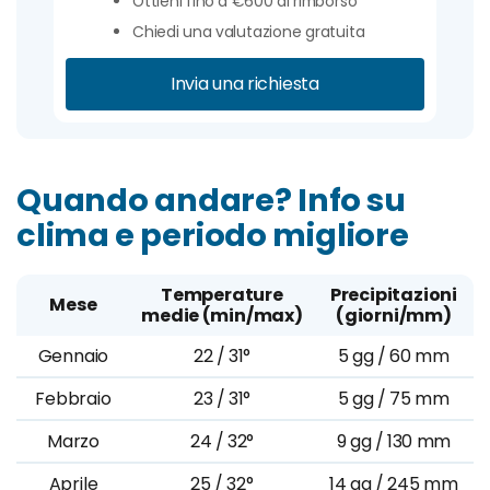
Ottieni fino a €600 di rimborso
Chiedi una valutazione gratuita
Invia una richiesta
Quando andare? Info su
clima e periodo migliore
Temperature
Precipitazioni
Mese
medie (min/max)
(giorni/mm)
Gennaio
22 / 31°
5 gg / 60 mm
Febbraio
23 / 31°
5 gg / 75 mm
Marzo
24 / 32°
9 gg / 130 mm
Aprile
25 / 32°
14 gg / 245 mm