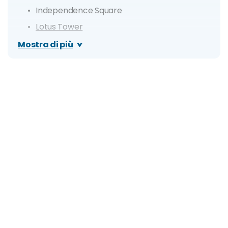
Independence Square
Lotus Tower
St. Lucia Cathedral
Mostra di più
Galle Face Green
Pettah
Seema Malake Temple
Gangaramaya Temple
Colombo National Museum
Itinerario di 1 giorno
Itinerario di 3 giorni
Giorno 1
Giorno 2
Giorno 3