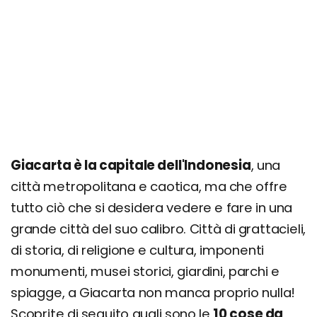
Itinerario di 1 giorno
Itinerario di 3 giorni
Giorno 1
Giorno 2
Giorno 3
Dove si trova e come arrivare
Giacarta è la capitale dell'Indonesia
, una
Come muoversi
città metropolitana e caotica, ma che offre
Quando andare? Info su clima e periodo
tutto ciò che si desidera vedere e fare in una
migliore
grande città del suo calibro. Città di grattacieli,
Organizza il tuo soggiorno: Voli, hotel e tour
di storia, di religione e cultura, imponenti
Richiedi un preventivo personalizzato
monumenti, musei storici, giardini, parchi e
spiagge, a Giacarta non manca proprio nulla!
Scoprite di seguito quali sono le
10 cose da