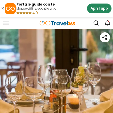
Porta le guide con te
×
Apri l'app
Mappe offline, sconti e altro
4.9