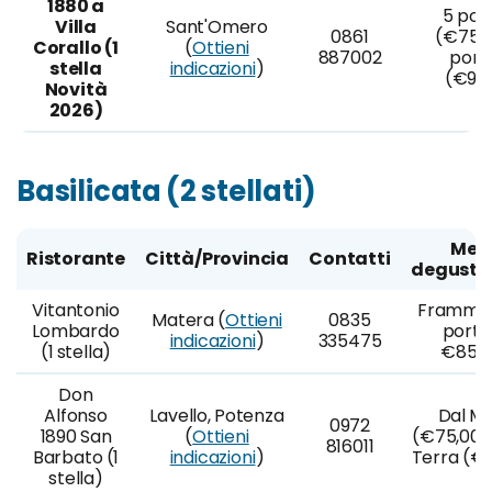
1880 a
5 por
Villa
Sant'Omero
0861
(€75,0
Corallo (1
(
Ottieni
887002
port
stella
indicazioni
)
(€95
Novità
2026)
Basilicata (2 stellati)
Men
Ristorante
Città/Provincia
Contatti
degusta
Vitantonio
Frammen
Matera (
Ottieni
0835
Lombardo
porta
indicazioni
)
335475
(1 stella)
€85,0
Don
Alfonso
Lavello, Potenza
Dal M
0972
1890 San
(
Ottieni
(€75,00);
816011
Barbato (1
indicazioni
)
Terra (€
stella)