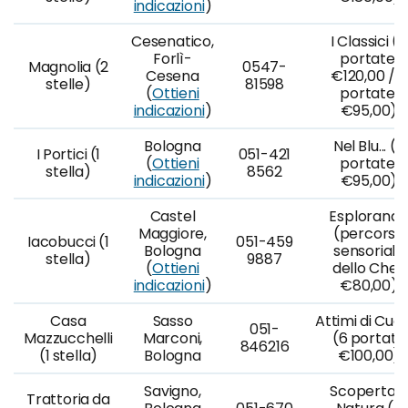
indicazioni
)
Cesenatico,
I Classici (7
Forlì-
portate,
Magnolia (2
0547-
Cesena
€120,00 / 5
stelle)
81598
(
Ottieni
portate,
indicazioni
)
€95,00)
Bologna
Nel Blu... (8
I Portici (1
051-421
(
Ottieni
portate,
stella)
8562
indicazioni
)
€95,00)
Castel
Esplorand
Maggiore,
(percorso
Iacobucci (1
051-459
Bologna
sensoriale
stella)
9887
(
Ottieni
dello Chef,
indicazioni
)
€80,00)
Casa
Sasso
Attimi di Cuc
051-
Mazzucchelli
Marconi,
(6 portate
846216
(1 stella)
Bologna
€100,00)
Savigno,
Scoperta e
Trattoria da