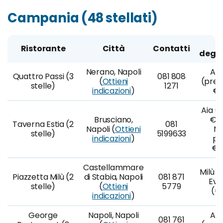
Campania (48 stellati)
M
Ristorante
Città
Contatti
degu
Nerano, Napoli
A l
Quattro Passi (3
081 808
(
Ottieni
(prez
stelle)
1271
indicazioni
)
€8
Aia (7
Brusciano,
€11
Taverna Estia (2
081
Napoli (
Ottieni
Ma
stelle)
5199633
indicazioni
)
po
€1
Castellammare
Milù (
Piazzetta Milù (2
di Stabia, Napoli
081 871
Evo
stelle)
(
Ottieni
5779
(€1
indicazioni
)
George
Napoli, Napoli
A l
081 761