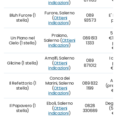
871183
€1
indicazioni
)
Furore, Salerno
Bluh Furore (1
089
E' F
(
Ottieni
stella)
93573
po
indicazioni
)
5 p
Praiano,
Un Piano nel
089 813
€160
Salerno (
Ottieni
Cielo (1 stella)
1333
po
indicazioni
)
€2
Amalfi, Salerno
I cl
089
Glicine (1 stella)
(
Ottieni
po
871012
indicazioni
)
€2
Conca dei
A l
Il Refettorio (1
Marini, Salerno
089 832
(prez
stella)
(
Ottieni
1199
€1
indicazioni
)
Eboli, Salerno
Degus
Il Papavero (1
0828
(
Ottieni
(5 p
stella)
330689
indicazioni
)
€4