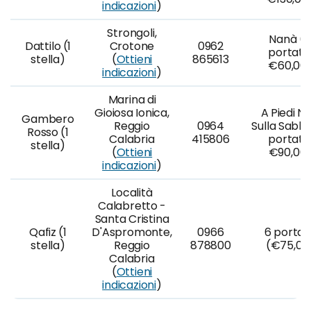
indicazioni
)
Strongoli,
Nanà (
Dattilo (1
Crotone
0962
portate
stella)
(
Ottieni
865613
€60,00
indicazioni
)
Marina di
Gioiosa Ionica,
A Piedi Nu
Gambero
Reggio
0964
Sulla Sabbi
Rosso (1
Calabria
415806
portate
stella)
(
Ottieni
€90,00
indicazioni
)
Località
Calabretto -
Santa Cristina
Qafiz (1
D'Aspromonte,
0966
6 portat
stella)
Reggio
878800
(€75,00
Calabria
(
Ottieni
indicazioni
)