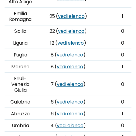
Alto Adige
Emilia
25 (
vedi elenco
)
1
Romagna
Sicilia
22 (
vedi elenco
)
0
Liguria
12 (
vedi elenco
)
0
Puglia
8 (
vedi elenco
)
0
Marche
8 (
vedi elenco
)
1
Friuli-
Venezia
7 (
vedi elenco
)
0
Giulia
Calabria
6 (
vedi elenco
)
0
Abruzzo
6 (
vedi elenco
)
1
Umbria
4 (
vedi elenco
)
0