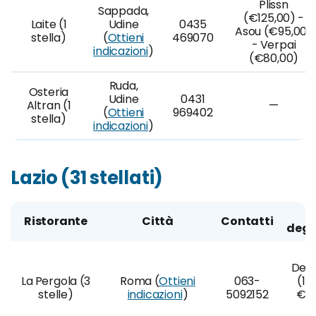
Plissn
Sappada,
(€125,00) -
Laite (1
Udine
0435
Asou (€95,00)
stella)
(
Ottieni
469070
- Verpai
indicazioni
)
(€80,00)
Ruda,
Osteria
Udine
0431
Altran (1
—
(
Ottieni
969402
stella)
indicazioni
)
Lazio (31 stellati)
Ristorante
Città
Contatti
degu
Degu
La Pergola (3
Roma (
Ottieni
063-
(10
stelle)
indicazioni
)
5092152
€24
p