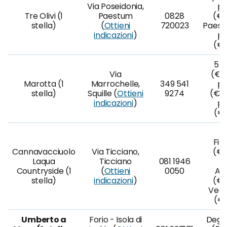
Via Poseidonia,
po
Tre Olivi (1
Paestum
0828
(€1
stella)
(
Ottieni
720023
Paest
indicazioni
)
po
(€1
5 p
Via
(€85
Marotta (1
Marrochelle,
349 541
po
stella)
Squille (
Ottieni
9274
(€10
indicazioni
)
po
(€1
N
Fio
Cannavacciuolo
Via Ticciano,
(€1
Laqua
Ticciano
081 1946
N
Countryside (1
(
Ottieni
0050
An
stella)
indicazioni
)
(€1
Vege
(€1
Umberto a
Forio - Isola di
Degu