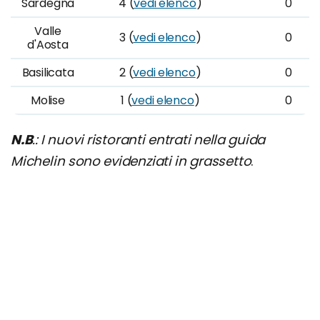
Sardegna
4 (
vedi elenco
)
0
Valle
3 (
vedi elenco
)
0
d'Aosta
Basilicata
2 (
vedi elenco
)
0
Molise
1 (
vedi elenco
)
0
N.B
.: I nuovi ristoranti entrati nella guida
Michelin sono evidenziati in grassetto
.