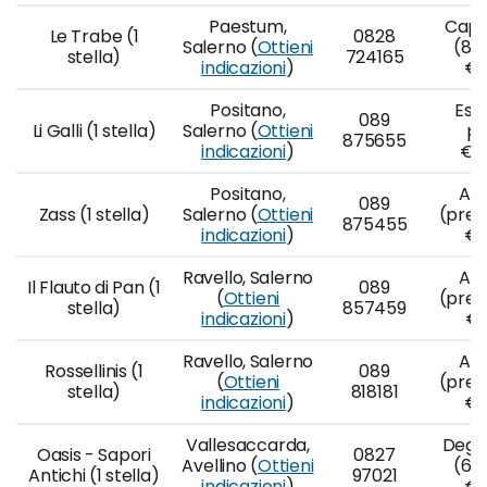
Paestum,
Capu
Le Trabe (1
0828
Salerno (
Ottieni
(8 p
stella)
724165
indicazioni
)
€8
Positano,
Ess
089
Li Galli (1 stella)
Salerno (
Ottieni
po
875655
indicazioni
)
€2
Positano,
A l
089
Zass (1 stella)
Salerno (
Ottieni
(prez
875455
indicazioni
)
€1
Ravello, Salerno
A l
Il Flauto di Pan (1
089
(
Ottieni
(prez
stella)
857459
indicazioni
)
€9
Ravello, Salerno
A l
Rossellinis (1
089
(
Ottieni
(prez
stella)
818181
indicazioni
)
€1
Vallesaccarda,
Degu
Oasis - Sapori
0827
Avellino (
Ottieni
(6 p
Antichi (1 stella)
97021
indicazioni
)
€6