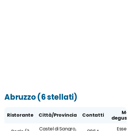
Abruzzo (6 stellati)
Me
Ristorante
Città/Provincia
Contatti
degust
Castel di Sangro,
Essenz