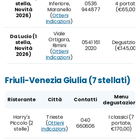
stella,
Inferiore,
0536
4 portate
Novità
Maranello
944877
(€65,00)
2026)
(
Ottieni
indicazioni
)
Viale
Da Lucio (1
Ortigara,
stella,
0541 161
Degustzion
Rimini
Novità
2020
(€145,00)
(
Ottieni
2026)
indicazioni
)
Friuli-Venezia Giulia (7 stellati)
Menu
Ristorante
Città
Contatti
degustazione
Harry's
Trieste
I classici (7
040
Piccolo (2
(
Ottieni
portate,
660606
stelle)
indicazioni
)
€170,00)