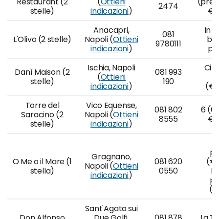
Restaurant (2
(
Ottieni
(prez
2474
stelle)
indicazioni
)
€1
Anacapri,
In g
081
L'Olivo (2 stelle)
Napoli (
Ottieni
bos
9780111
indicazioni
)
po
Ischia, Napoli
Ci p
Danì Maison (2
081 993
(
Ottieni
stelle)
190
indicazioni
)
(€2
Torre del
Vico Equense,
081 802
6 (6 
Saracino (2
Napoli (
Ottieni
8555
€1
stelle)
indicazioni
)
M
po
Gragnano,
O Me o il Mare (1
081 620
(€8
Napoli (
Ottieni
stella)
0550
M
indicazioni
)
po
(€
Sant'Agata sui
Don Alfonso
Due Golfi,
081 878
La Tr