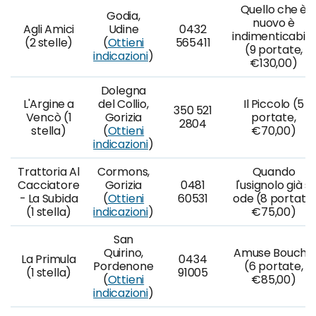
Quello che è
Godia,
nuovo è
Agli Amici
Udine
0432
indimenticabile
(2 stelle)
(
Ottieni
565411
(9 portate,
indicazioni
)
€130,00)
Dolegna
L'Argine a
del Collio,
Il Piccolo (5
350 521
Vencò (1
Gorizia
portate,
2804
stella)
(
Ottieni
€70,00)
indicazioni
)
Trattoria Al
Cormons,
Quando
Cacciatore
Gorizia
0481
l'usignolo già si
- La Subida
(
Ottieni
60531
ode (8 portate,
(1 stella)
indicazioni
)
€75,00)
San
Quirino,
Amuse Bouche
La Primula
0434
Pordenone
(6 portate,
(1 stella)
91005
(
Ottieni
€85,00)
indicazioni
)