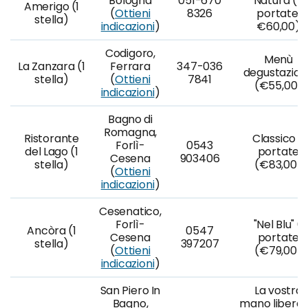
Bologna
051-670
Natura (5
Amerigo (1
(
Ottieni
8326
portate,
stella)
indicazioni
)
€60,00)
Codigoro,
Menù
La Zanzara (1
Ferrara
347-036
degustazion
stella)
(
Ottieni
7841
(€55,00)
indicazioni
)
Bagno di
Romagna,
Ristorante
Classico 8
Forlì-
0543
del Lago (1
portate
Cesena
903406
stella)
(€83,00)
(
Ottieni
indicazioni
)
Cesenatico,
Forlì-
"Nel Blu" 6
Ancòra (1
0547
Cesena
portate
stella)
397207
(
Ottieni
(€79,00)
indicazioni
)
San Piero In
La vostra
Bagno,
mano libera 