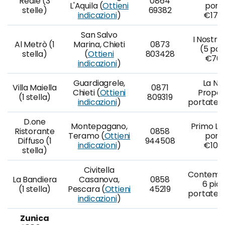
Reale (3
0864
L'Aquila (
Ottieni
porta
stelle)
69382
indicazioni
)
€170
San Salvo
I Nostri 
Al Metrò (1
Marina, Chieti
0873
(5 por
stella)
(
Ottieni
803428
€70,
indicazioni
)
Guardiagrele,
La No
Villa Maiella
0871
Chieti (
Ottieni
Propos
(1 stella)
809319
indicazioni
)
portate, 
D.one
Montepagano,
Primo Lus
Ristorante
0858
Teramo (
Ottieni
porta
Diffuso (1
944508
indicazioni
)
€105
stella)
Civitella
Contemp
La Bandiera
Casanova,
0858
6 piat
(1 stella)
Pescara (
Ottieni
45219
portate, 
indicazioni
)
Zunica