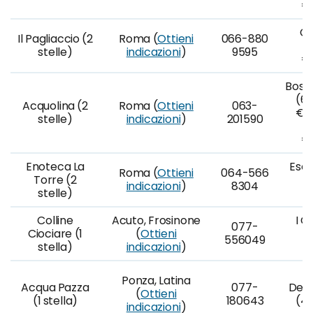
€
Ci
Il Pagliaccio (2
Roma (
Ottieni
066-880
p
stelle)
indicazioni
)
9595
€
Bosco
(6 
Acquolina (2
Roma (
Ottieni
063-
€12
stelle)
indicazioni
)
201590
p
€1
Enoteca La
Escu
Roma (
Ottieni
064-566
Torre (2
p
indicazioni
)
8304
stelle)
€
Colline
Acuto, Frosinone
I C
077-
Ciociare (1
(
Ottieni
p
556049
stella)
indicazioni
)
€
Ponza, Latina
Acqua Pazza
077-
Degu
(
Ottieni
(1 stella)
180643
(4 
indicazioni
)