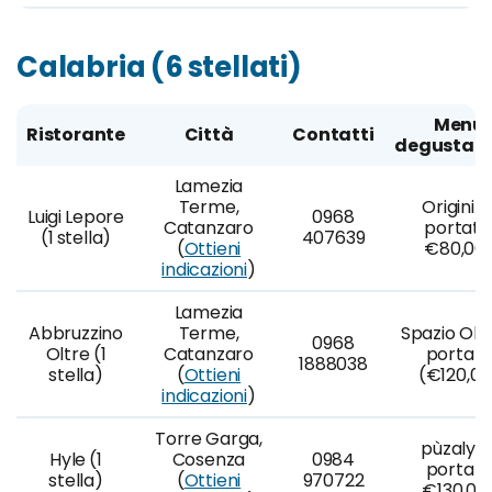
Calabria (6 stellati)
Menu
Ristorante
Città
Contatti
degustazi
Lamezia
Terme,
Origini (
Luigi Lepore
0968
Catanzaro
portate
(1 stella)
407639
(
Ottieni
€80,00
indicazioni
)
Lamezia
Abbruzzino
Terme,
Spazio Olt
0968
Oltre (1
Catanzaro
portat
1888038
stella)
(
Ottieni
(€120,00
indicazioni
)
Torre Garga,
pùzaly (
Hyle (1
Cosenza
0984
portat
stella)
(
Ottieni
970722
€130,00