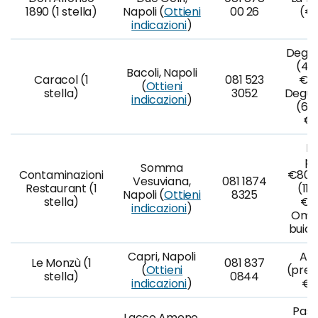
1890 (1 stella)
Napoli (
Ottieni
00 26
(€1
indicazioni
)
Degus
(4 p
Bacoli, Napoli
Caracol (1
081 523
€60
(
Ottieni
stella)
3052
Degus
indicazioni
)
(6 p
€8
Ka
po
Somma
Contaminazioni
€80,0
Vesuviana,
081 1874
Restaurant (1
(11
Napoli (
Ottieni
8325
stella)
€10
indicazioni
)
Omak
buio 
Capri, Napoli
A l
Le Monzù (1
081 837
(
Ottieni
(prez
stella)
0844
indicazioni
)
€1
Pass
Lacco Ameno,