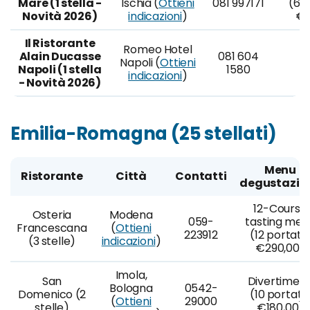
Mare (1 stella -
Ischia (
Ottieni
081 997171
(6 p
Novità 2026)
indicazioni
)
€6
Il Ristorante
Romeo Hotel
Alain Ducasse
081 604
Napoli (
Ottieni
Napoli (1 stella
1580
indicazioni
)
- Novità 2026)
Emilia-Romagna (25 stellati)
Menu
Ristorante
Città
Contatti
degustazio
12-Course
Osteria
Modena
059-
tasting men
Francescana
(
Ottieni
223912
(12 portate
(3 stelle)
indicazioni
)
€290,00)
Imola,
San
Divertiment
Bologna
0542-
Domenico (2
(10 portate
(
Ottieni
29000
stelle)
€180,00)