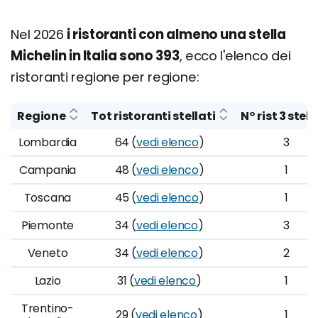
Nel 2026
i ristoranti con almeno una stella
Michelin in Italia sono 393
, ecco l'elenco dei
ristoranti regione per regione:
Regione
Tot ristoranti stellati
N° rist 3 stell
Lombardia
64 (
vedi elenco
)
3
Campania
48 (
vedi elenco
)
1
Toscana
45 (
vedi elenco
)
1
Piemonte
34 (
vedi elenco
)
3
Veneto
34 (
vedi elenco
)
2
Lazio
31 (
vedi elenco
)
1
Trentino-
29 (
vedi elenco
)
1