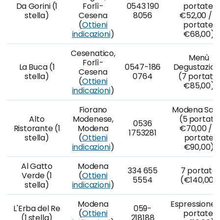
Da Gorini (1
Forlì-
0543 190
portate,
stella)
Cesena
8056
€52,00 / 5
(
Ottieni
portate,
indicazioni
)
€68,00)
Cesenatico,
Menù
Forlì-
La Buca (1
0547-186
Degustazio
Cesena
stella)
0764
(7 portate,
(
Ottieni
€85,00)
indicazioni
)
Fiorano
Modena Safa
Alto
Modenese,
(5 portate
0536
Ristorante (1
Modena
€70,00 / 8
1753281
stella)
(
Ottieni
portate
indicazioni
)
€90,00)
Al Gatto
Modena
334 655
7 portate
Verde (1
(
Ottieni
5554
(€140,00)
stella)
indicazioni
)
Modena
Espressione (
L'Erba del Re
059-
(
Ottieni
portate,
(1 stella)
218188