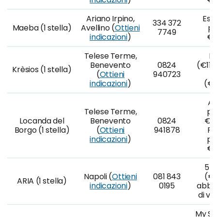
Ariano Irpino,
Ess
334 372
Maeba (1 stella)
Avellino (
Ottieni
po
7749
indicazioni
)
€7
Telese Terme,
Mr
Benevento
0824
(€110
Krèsios (1 stella)
(
Ottieni
940723
W
indicazioni
)
(€1
Aq
Telese Terme,
po
Locanda del
Benevento
0824
€90
Borgo (1 stella)
(
Ottieni
941878
Pe
indicazioni
)
po
€7
5 p
Napoli (
Ottieni
081 843
(€1
ARIA (1 stella)
indicazioni
)
0195
abbi
di vi
My Si