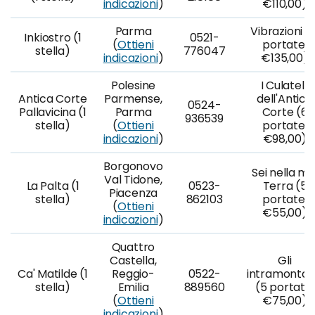
indicazioni
)
€110,00)
Parma
Vibrazioni (1
Inkiostro (1
0521-
(
Ottieni
portate,
stella)
776047
indicazioni
)
€135,00)
Polesine
I Culatelli
Antica Corte
Parmense,
dell'Antica
0524-
Pallavicina (1
Parma
Corte (6
936539
stella)
(
Ottieni
portate,
indicazioni
)
€98,00)
Borgonovo
Sei nella mi
Val Tidone,
La Palta (1
0523-
Terra (5
Piacenza
stella)
862103
portate,
(
Ottieni
€55,00)
indicazioni
)
Quattro
Castella,
Gli
Ca' Matilde (1
Reggio-
0522-
intramontabi
stella)
Emilia
889560
(5 portate,
(
Ottieni
€75,00)
indicazioni
)