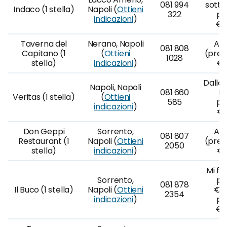
081 994
sotto
Indaco (1 stella)
Napoli (
Ottieni
322
po
indicazioni
)
€1
Taverna del
Nerano, Napoli
A l
081 808
Capitano (1
(
Ottieni
(prez
1028
stella)
indicazioni
)
€7
Dalla 
Napoli, Napoli
081 660
Lu
Veritas (1 stella)
(
Ottieni
585
po
indicazioni
)
€9
Don Geppi
Sorrento,
A l
081 807
Restaurant (1
Napoli (
Ottieni
(prez
2050
stella)
indicazioni
)
€9
Mi fid
Sorrento,
po
081 878
Il Buco (1 stella)
Napoli (
Ottieni
€8
2354
indicazioni
)
po
€1