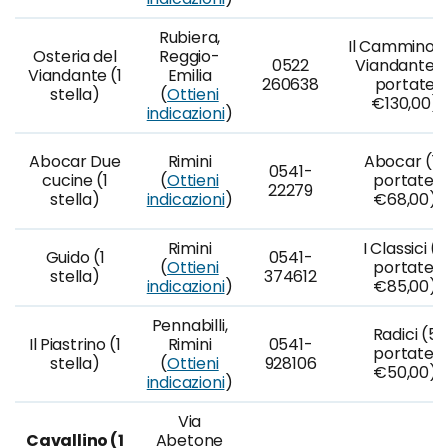
Rubiera,
Il Cammino d
Osteria del
Reggio-
0522
Viandante (
Viandante (1
Emilia
260638
portate
stella)
(
Ottieni
€130,00)
indicazioni
)
Abocar Due
Rimini
Abocar (10
0541-
cucine (1
(
Ottieni
portate,
22279
stella)
indicazioni
)
€68,00)
Rimini
I Classici (7
Guido (1
0541-
(
Ottieni
portate,
stella)
374612
indicazioni
)
€85,00)
Pennabilli,
Radici (5
Il Piastrino (1
Rimini
0541-
portate,
stella)
(
Ottieni
928106
€50,00)
indicazioni
)
Via
Cavallino (1
Abetone