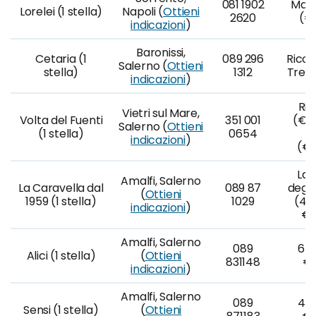
081 1902
Mano
Lorelei (1 stella)
Napoli (
Ottieni
2620
(€1
indicazioni
)
Baronissi,
Cetaria (1
089 296
Ricom
Salerno (
Ottieni
stella)
1312
Tre (
indicazioni
)
Rif
Vietri sul Mare,
Volta del Fuenti
351 001
(€17
Salerno (
Ottieni
(1 stella)
0654
O
indicazioni
)
(€1
La 
Amalfi, Salerno
La Caravella dal
089 87
degu
(
Ottieni
1959 (1 stella)
1029
(4 p
indicazioni
)
€6
Amalfi, Salerno
089
6 p
Alici (1 stella)
(
Ottieni
831148
€1
indicazioni
)
Amalfi, Salerno
089
4 p
Sensi (1 stella)
(
Ottieni