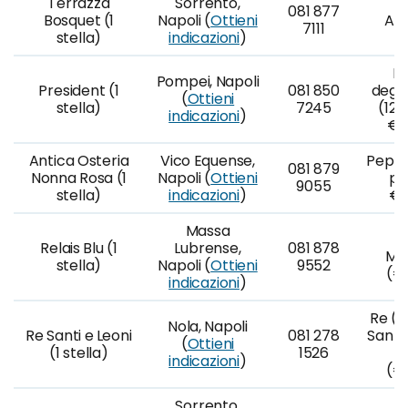
Terrazza
Sorrento,
081 877
Bosquet (1
Napoli (
Ottieni
A l
7111
stella)
indicazioni
)
La
Pompei, Napoli
President (1
081 850
degu
(
Ottieni
stella)
7245
(12 
indicazioni
)
€1
Antica Osteria
Vico Equense,
Peppe 
081 879
Nonna Rosa (1
Napoli (
Ottieni
po
9055
stella)
indicazioni
)
€7
Massa
C
Relais Blu (1
Lubrense,
081 878
Mit
stella)
Napoli (
Ottieni
9552
(€
indicazioni
)
Re (€
Nola, Napoli
Re Santi e Leoni
081 278
Santi
(
Ottieni
(1 stella)
1526
-
indicazioni
)
(€1
Sorrento,