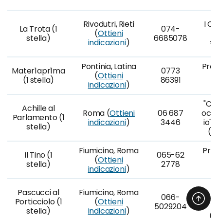
€
Rivodutri, Rieti
I Cl
La Trota (1
074-
(
Ottieni
p
stella)
6685078
indicazioni
)
€
Pontinia, Latina
Pref
Mater1apr1ma
0773
(
Ottieni
p
(1 stella)
86391
indicazioni
)
€
"Chi
Achille al
Roma (
Ottieni
06 687
occh
Parlamento (1
indicazioni
)
3446
io" 
stella)
(€
Fiumicino, Roma
Pri
Il Tino (1
065-62
(
Ottieni
p
stella)
2778
indicazioni
)
€
Pascucci al
Fiumicino, Roma
066-
degu
Porticciolo (1
(
Ottieni
5029204
c
stella)
indicazioni
)
(€