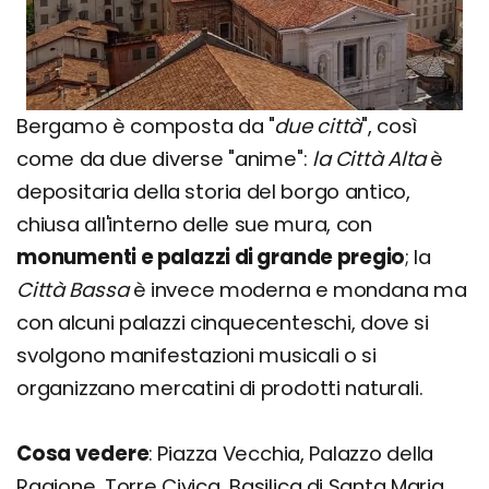
Bergamo è composta da "
due città
", così
come da due diverse "anime":
la Città Alta
è
depositaria della storia del borgo antico,
chiusa all'interno delle sue mura, con
monumenti e palazzi di grande pregio
; la
Città Bassa
è invece moderna e mondana ma
con alcuni palazzi cinquecenteschi, dove si
svolgono manifestazioni musicali o si
organizzano mercatini di prodotti naturali.
Cosa vedere
: Piazza Vecchia, Palazzo della
Ragione, Torre Civica, Basilica di Santa Maria