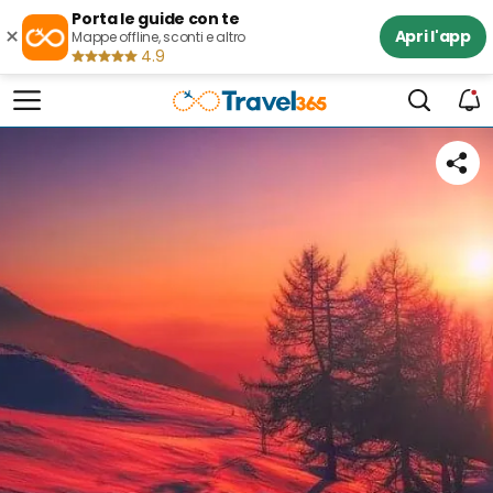
Porta le guide con te
×
Apri l'app
Mappe offline, sconti e altro
4.9