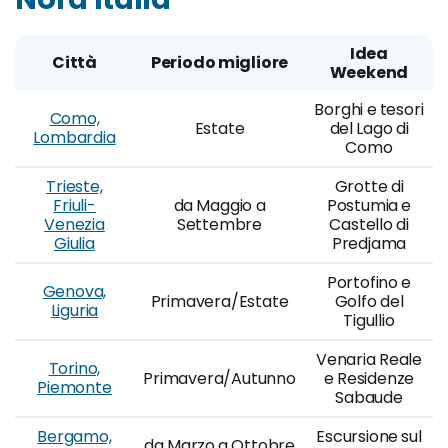
Idea
Città
Periodo migliore
Weekend
Borghi e tesori
Como,
Estate
del Lago di
Lombardia
Como
Trieste,
Grotte di
Friuli-
da Maggio a
Postumia e
Venezia
Settembre
Castello di
Giulia
Predjama
Portofino e
Genova,
Primavera/Estate
Golfo del
Liguria
Tigullio
Venaria Reale
Torino,
Primavera/Autunno
e Residenze
Piemonte
Sabaude
Bergamo,
Escursione sul
da Marzo a Ottobre