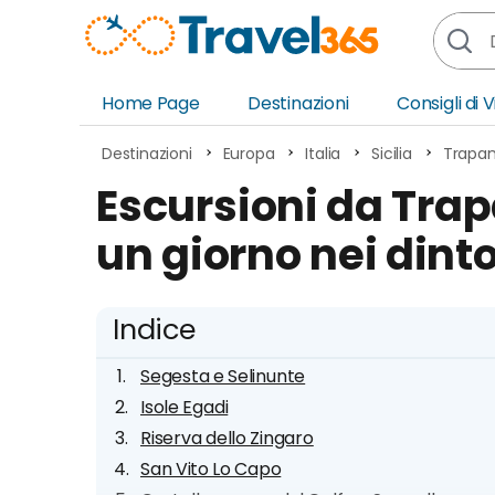
Home Page
Destinazioni
Consigli di 
Africa
Asia
Destinazioni
Europa
Italia
Sicilia
Trapan
Europa
Ocea
Escursioni da Trapa
Nord America
Amer
un giorno nei dinto
Sud America
Medi
Indice
Segesta e Selinunte
Isole Egadi
Riserva dello Zingaro
San Vito Lo Capo