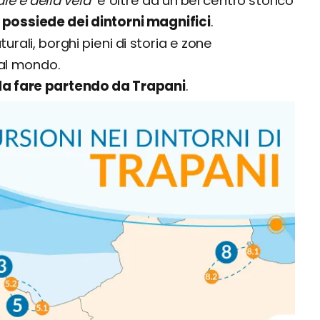
ale e della vela
" e oltre ad un bel centro storico
,
possiede dei dintorni magnifici
.
turali, borghi pieni di storia e zone
 al mondo.
 da fare partendo da Trapani
.