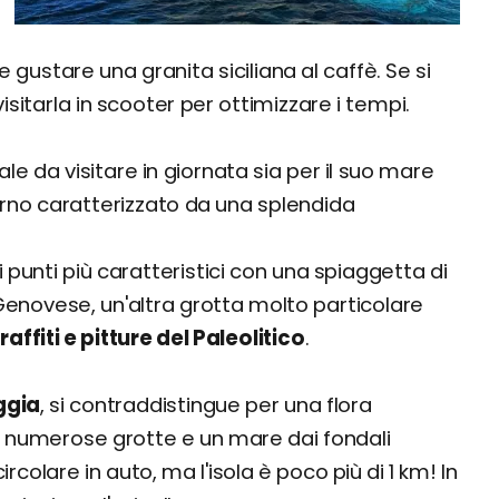
e gustare una granita siciliana al caffè. Se si
isitarla in scooter per ottimizzare i tempi.
eale da visitare in giornata sia per il suo mare
terno caratterizzato da una splendida
ei punti più caratteristici con una spiaggetta di
 Genovese, un'altra grotta molto particolare
ffiti e pitture del Paleolitico
.
ggia
, si contraddistingue per una flora
n numerose grotte e un mare dai fondali
 circolare in auto, ma l'isola è poco più di 1 km! In