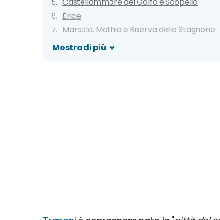
Castellammare del Golfo e Scopello
Erice
Marsala, Mothia e Riserva dello Stagnone
Palermo e Monreale
Mostra di più
Salemi e Gibellina