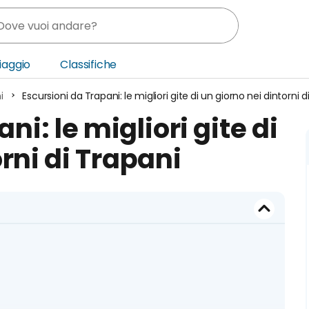
Viaggio
Classifiche
i
Escursioni da Trapani: le migliori gite di un giorno nei dintorni d
nia
ni: le migliori gite di
ica Centrale
rni di Trapani
o Oriente