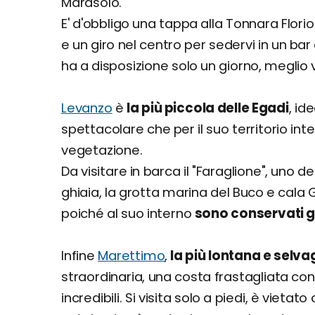
Marasolo.
E' d'obbligo una tappa alla Tonnara Florio
e un giro nel centro per sedervi in un bar 
ha a disposizione solo un giorno, meglio v
Levanzo
è
la più piccola delle Egadi
, id
spettacolare che per il suo territorio in
vegetazione.
Da visitare in barca il "Faraglione", uno d
ghiaia, la grotta marina del Buco e cala
poiché al suo interno
sono conservati gra
Infine
Marettimo
,
la più lontana e selva
straordinaria, una costa frastagliata co
incredibili. Si visita solo a piedi, è vietato