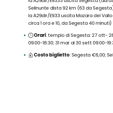
la A29dir/E9333 uscita Segesta (dura
Selinunte dista 92 km (63 da Segesta)
la A29dir/E933 uscita Mazara del Vallo
circa 1 ora e 10, da Segesta 40 minuti)
Orari
tempio di Segesta: 27 ott- 28 
09:00-18:30; 31 mar al 30 sett 09:00-19:3
Costo biglietto
Segesta €6,00; Sel