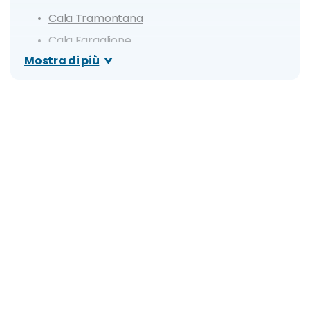
Cala Tramontana
Cala Faraglione
Mostra di più
Grotta Del Genovese
Il Villaggio di Pescatori
Itinerario di un giorno
Dove mangiare a Levanzo: Ristoranti consigliati
Organizza il tuo soggiorno a Levanzo: info e
consigli utili