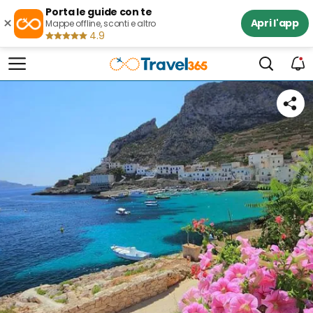
Porta le guide con te
×
Apri l'app
Mappe offline, sconti e altro
4.9