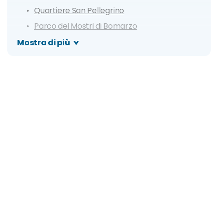
Quartiere San Pellegrino
Parco dei Mostri di Bomarzo
Necropoli etrusca di Castel d'Asso
Mostra di più
Risveglio di Seward Johnson
Itinerario di 1 giorno
Dove mangiare a Viterbo: Ristoranti consigliati
Cosa fare la sera: locali consigliati
Organizza il tuo soggiorno a Viterbo: info e
consigli utili