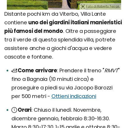
Foto di Roberto Ferrari.
Distante pochi km da Viterbo, Villa Lante
contiene
uno dei giardini italiani manieristici
più famosi del mondo
. Oltre a passeggiare
tra il verde di questa splendida villa, potrete
assistere anche a giochi d'acqua e vedere
cascate e fontane.
Come arrivare
Prendere il treno "
RMVT
"
fino a Bagnaia (10 minuti circa) e
proseguire a piedi su via Jacopo Barozzi
per 500 metri -
Ottieni indicazioni
Orari
Chiuso il lunedì. Novembre,
dicembre gennaio, febbraio 8:30-16:30.
Marzo 8:30-17:30. 1-15 aprile e ottobre 8:30-