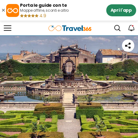
Porta le guide con te
×
Apri l'app
Mappe offline, sconti e altro
4.9