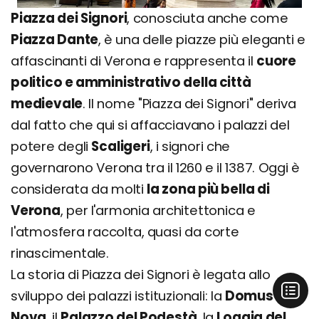
Piazza dei Signori
, conosciuta anche come
Piazza Dante
, è una delle piazze più eleganti e
affascinanti di Verona e rappresenta il
cuore
politico e amministrativo della città
medievale
. Il nome "Piazza dei Signori" deriva
dal fatto che qui si affacciavano i palazzi del
potere degli
Scaligeri
, i signori che
governarono Verona tra il 1260 e il 1387. Oggi è
considerata da molti
la zona più bella di
Verona
, per l'armonia architettonica e
l'atmosfera raccolta, quasi da corte
rinascimentale.
La storia di Piazza dei Signori è legata allo
sviluppo dei palazzi istituzionali: la
Domus
Nova
, il
Palazzo del Podestà
, la
Loggia del