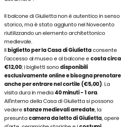
Il balcone di Giulietta non è autentico in senso
storico, ma è stato aggiunto nel Novecento
riutilizzando un elemento architettonico
medievale.
Il
biglietto per la Casa di Giulietta
consente
l'accesso al museo e al balcone e
costa circa
€12,00
; i biglietti sono
disponibili
esclusivamente online e bisogna prenotare
anche per entrare nel cortile (€5,00)
. La
visita dura in media
40 minuti - 1 ora
.
All'interno della Casa di Giulietta si possono
vedere
stanze medievali arredate
, la
presunta
camera da letto di Giulietta
, opere
d'arte, ceramiche storiche e i
costumi