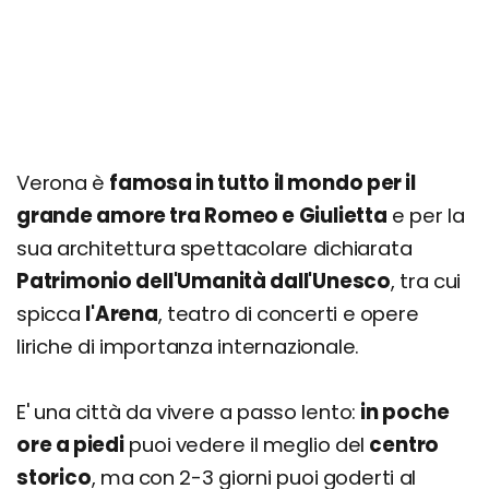
Santuario della Madonna di Lourdes
Castel San Pietro
Cose da fare a Verona insolite e particolari
(anche gratis!)
Consigli per famiglie: cosa fare con bambini e
Verona è
famosa in tutto il mondo per il
ragazzi
grande amore tra Romeo e Giulietta
e per la
Cosa vedere in un giorno a piedi
sua architettura spettacolare dichiarata
Cosa vedere in un weekend di 2 o 3 giorni
Patrimonio dell'Umanità dall'Unesco
, tra cui
Cosa vedere nei dintorni: itinerari da 4, 5, 6 o 7
spicca
l'Arena
, teatro di concerti e opere
giorni
liriche di importanza internazionale.
FAQ e consigli pratici
E' una città da vivere a passo lento:
in poche
ore a piedi
puoi vedere il meglio del
centro
storico
, ma con 2-3 giorni puoi goderti al