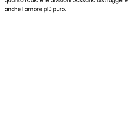
quanto l'odio e le divisioni possano distruggere
anche l'amore più puro.