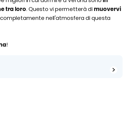
ee migliori in cui dormire a Verona sono
in
e tra loro
. Questo vi permetterà di
muovervi
 completamente nell'atmosfera di questa
na
!