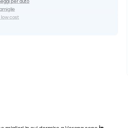
heggi per auto
amiglie
e low cost