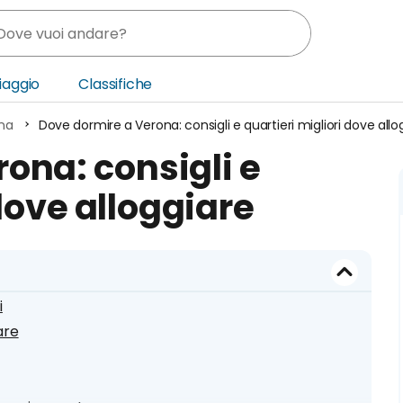
Viaggio
Classifiche
na
Dove dormire a Verona: consigli e quartieri migliori dove allo
nia
ona: consigli e
ica Centrale
dove alloggiare
o Oriente
i
iare