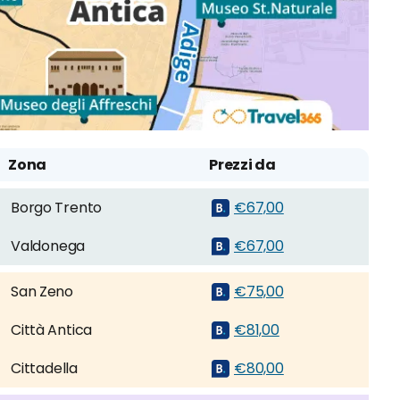
Zona
Prezzi da
Borgo Trento
€67,00
Valdonega
€67,00
San Zeno
€75,00
Città Antica
€81,00
Cittadella
€80,00