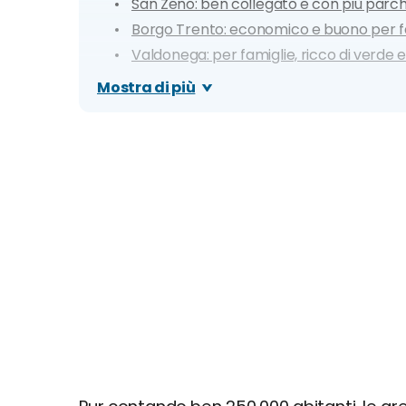
San Zeno: ben collegato e con più parc
Borgo Trento: economico e buono per f
Valdonega: per famiglie, ricco di verde 
Veronetta: per giovani e movida
Mostra di più
Mappa dei prezzi degli alloggi di Verona