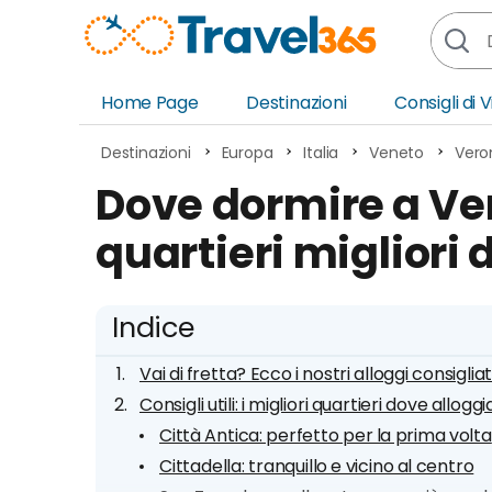
Home Page
Destinazioni
Consigli di 
Africa
Asia
Destinazioni
Europa
Italia
Veneto
Vero
Europa
Ocea
Dove dormire a Ver
Nord America
Amer
quartieri migliori 
Sud America
Medi
Indice
Vai di fretta? Ecco i nostri alloggi consigliat
Consigli utili: i migliori quartieri dove allogg
Città Antica: perfetto per la prima volta
Cittadella: tranquillo e vicino al centro