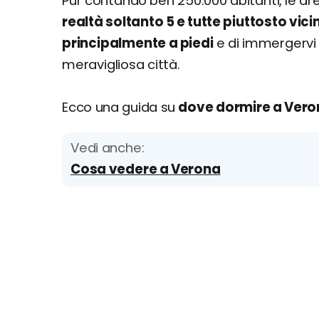
Pur contando ben 250.000 abitanti, le ar
realtà soltanto 5 e tutte piuttosto vicin
principalmente a piedi
e di immergervi
meravigliosa città.
Ecco una guida su
dove dormire a Vero
Vedi anche:
Cosa vedere a Verona