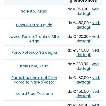
giorno/6 notti
da €360,00 -
vedi
Salento, Puglia
dettagli
da €450,00 -
vedi
Cinque Terre, Liguria
dettagli
Levico Terme, Trentino Alto
da €420,00 -
vedi
Adige
dettagli
da €540,00 -
vedi
Porto Rotondo, Sardegna
dettagli
da €330,00 -
vedi
Isole Eolie, Sicilia
dettagli
Parco Nazionale del Gran
da €480,00 -
vedi
Paradiso, Valle d'Aosta
dettagli
da €456,00 -
vedi
Isola d'Elba, Toscana
dettagli
da €348,00 -
vedi