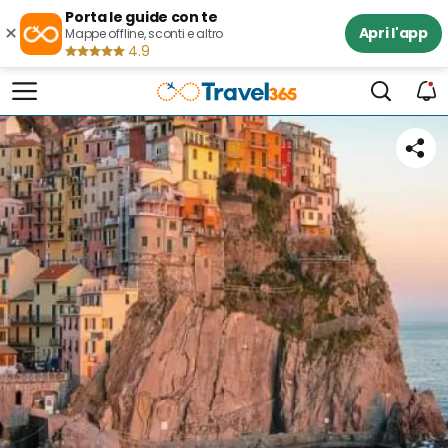
Porta le guide con te
×
Apri l'app
Mappe offline, sconti e altro
4.9