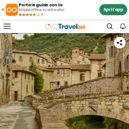
Porta le guide con te
×
Apri l'app
Mappe offline, sconti e altro
4.9