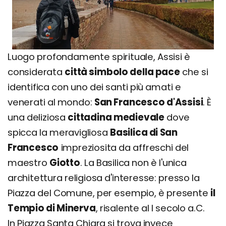
Luogo profondamente spirituale, Assisi è
considerata
città simbolo della pace
che si
identifica con uno dei santi più amati e
venerati al mondo:
San Francesco d'Assisi
. È
una deliziosa
cittadina medievale
dove
spicca la meravigliosa
Basilica di San
Francesco
impreziosita da affreschi del
maestro
Giotto
. La Basilica non è l'unica
architettura religiosa d'interesse: presso la
Piazza del Comune, per esempio, è presente
il
Tempio di Minerva
, risalente al I secolo a.C.
In Piazza Santa Chiara si trova invece