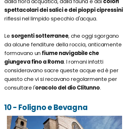
dalla flora acquatica, dalla fauna e dai
colori
spettacolari dei salici e dei pioppi cipressini
riflessi nel limpido specchio d'acqua.
Le
sorgenti sotterranee
, che oggi sgorgano
da alcune fenditure della roccia, anticamente
formavano un
fiume navigabile che
giungeva fino a Roma
. I romani infatti
consideravano sacre queste acque ed è per
questo che vi si recavano regolarmente per
consultare l'
oracolo del dio Clitunno
.
10 - Foligno e Bevagna