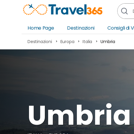
Home Page
Destinazioni
Consigli di 
Africa
Asia
Destinazioni
Europa
Italia
Umbria
Europa
Ocea
Nord America
Amer
Sud America
Medi
Umbria