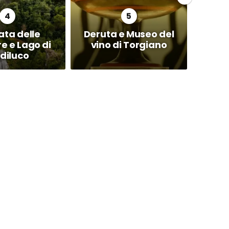
ta delle
Deruta e Museo del
 e Lago di
vino di Torgiano
diluco