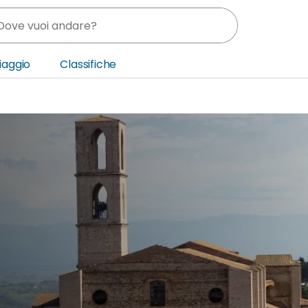
Viaggio
Classifiche
nia
ica Centrale
o Oriente