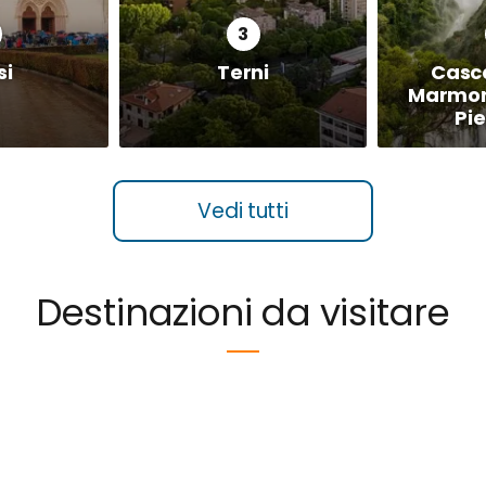
si
Terni
Casca
Marmore
Pie
Vedi tutti
Destinazioni da visitare