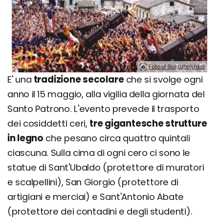
Foto di Santubaldaro.
E' una
tradizione secolare
che si svolge ogni
anno il 15 maggio, alla vigilia della giornata del
Santo Patrono. L'evento prevede il trasporto
dei cosiddetti ceri,
tre gigantesche strutture
in legno
che pesano circa quattro quintali
ciascuna. Sulla cima di ogni cero ci sono le
statue di Sant'Ubaldo (protettore di muratori
e scalpellini), San Giorgio (protettore di
artigiani e merciai) e Sant'Antonio Abate
(protettore dei contadini e degli studenti).