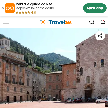
Porta le guide con te
×
Apri l'app
Mappe offline, sconti e altro
4.9