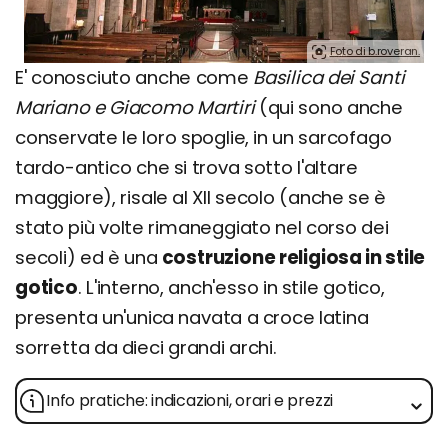
Foto di b.roveran.
E' conosciuto anche come
Basilica dei Santi
Mariano e Giacomo Martiri
(qui sono anche
conservate le loro spoglie, in un sarcofago
tardo-antico che si trova sotto l'altare
maggiore), risale al XII secolo (anche se è
stato più volte rimaneggiato nel corso dei
secoli) ed è una
costruzione religiosa in stile
gotico
. L'interno, anch'esso in stile gotico,
presenta un'unica navata a croce latina
sorretta da dieci grandi archi.
Info pratiche: indicazioni, orari e prezzi