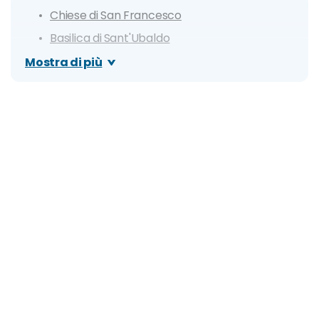
Chiese di San Francesco
Basilica di Sant'Ubaldo
Parco Archeologico del Teatro Romano di
Mostra di più
Gubbio
Festa dei Ceri
Chiesa di San Giovanni Battista
itinerario di un giorno a Gubbio
Dove mangiare a Gubbio
Cosa fare la sera: zone della movida e migliori
locali
Organizza il tuo soggiorno a Gubbio: info e
consigli utili