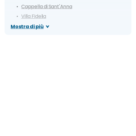
Cappella di Sant'Anna
Villa Fidelia
Abbazia di Sassovivo
Mostra di più
Fonti del Clitunno
Escursioni nei dintorni
Collepino e l'Acquedotto Romano
Bevagna
Rasiglia
Itinerario di un giorno a Spello
Dove mangiare a Spello e cosa: specialità e i
migliori ristoranti
Cosa fare la sera: zone della movida e i migliori
locali