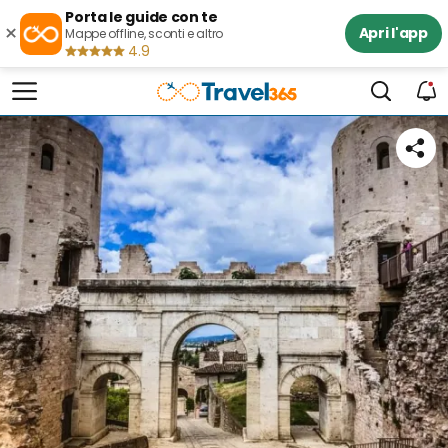
Porta le guide con te
×
Apri l'app
Mappe offline, sconti e altro
4.9