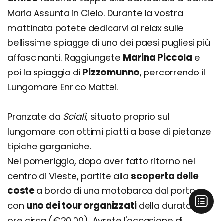
Maria Assunta in Cielo. Durante la vostra
mattinata potete dedicarvi al relax sulle
bellissime spiagge di uno dei paesi pugliesi più
affascinanti. Raggiungete
Marina Piccola
e
poi la spiaggia di
Pizzomunno
, percorrendo il
Lungomare Enrico Mattei.
Pranzate da
Scialì
, situato proprio sul
lungomare con ottimi piatti a base di pietanze
tipiche garganiche.
Nel pomeriggio, dopo aver fatto ritorno nel
centro di Vieste, partite alla
scoperta delle
coste
a bordo di una motobarca dal porto
con
uno dei tour organizzati
della durata di 3
ore circa (€20,00). Avrete l'occasione di