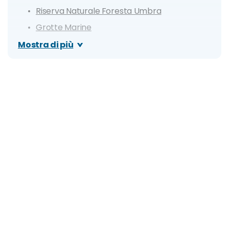
Riserva Naturale Foresta Umbra
Grotte Marine
Baia e Arco di San Felice
Mostra di più
Isole Tremiti
Itinerario di un giorno a Vieste
Dove mangiare a Vieste
Cosa fare la sera: zone della movida e migliori
locali
Dove dormire a Vieste: i migliori quartieri
Vai di fretta? Ecco i nostri alloggi consigliati
Organizza il tuo soggiorno a Vieste: info e
consigli utili