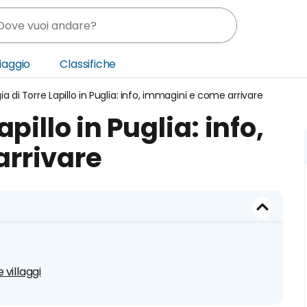
Viaggio
Classifiche
ia di Torre Lapillo in Puglia: info, immagini e come arrivare
nia
pillo in Puglia: info,
ica Centrale
arrivare
o Oriente
 villaggi