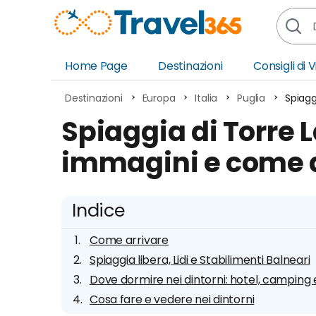
Home Page
Destinazioni
Consigli di 
Africa
Asia
Destinazioni
Europa
Italia
Puglia
Spiagg
Europa
Ocea
Spiaggia di Torre La
Nord America
Amer
immagini e come 
Sud America
Medi
Indice
Come arrivare
Spiaggia libera, Lidi e Stabilimenti Balneari
Dove dormire nei dintorni: hotel, camping e
Cosa fare e vedere nei dintorni