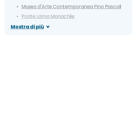
Museo d'Arte Contemporanea Pino Pascali
Ponte Lama Monachile
Casa dell'Orologio
Mostra di più
Scoglio dell'Eremita
Abbazia di San Vito
Itinerario di un giorno a Polignano a Mare
Dove mangiare a Polignano a Mare
Cosa fare la sera: zone della movida e migliori
locali
Organizza il tuo soggiorno a Polignano a Mare:
info e consigli utili