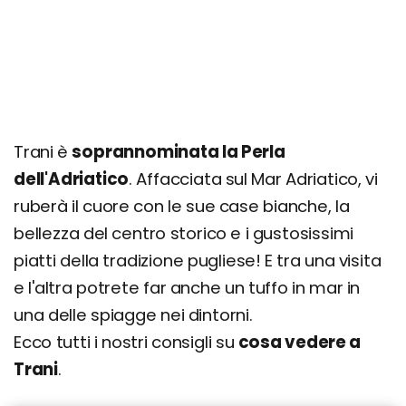
Spiaggia Salsello
Dove mangiare a Trani: i migliori ristoranti
Cosa fare la sera: le zone della movida e i
migliori locali di Trani
Organizza il tuo soggiorno a Trani: info e consigli
Trani è
soprannominata la Perla
utili
dell'Adriatico
. Affacciata sul Mar Adriatico, vi
ruberà il cuore con le sue case bianche, la
bellezza del centro storico e i gustosissimi
piatti della tradizione pugliese! E tra una visita
e l'altra potrete far anche un tuffo in mar in
una delle spiagge nei dintorni.
Ecco tutti i nostri consigli su
cosa vedere a
Trani
.