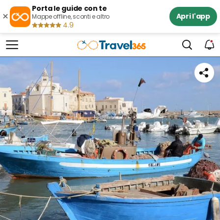
Porta le guide con te
×
Apri l'app
Mappe offline, sconti e altro
4.9