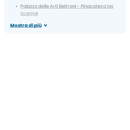
Palazzo delle Arti Beltrani - Pinacoteca Ivo
Scaringi
Chiesa di Ognissanti
Mostra di più
Museo della Macchina per Scrivere
Ex Sinagoga - Museo Sant'Anna
Palazzo Caccetta
Grotta Azzurra
Itinerario di un giorno
Spiagge più belle di Trani
Lido Bella Venezia
Cala Mariposa
Spiaggia di San Marco Sud
Seconda Spiaggia
Spiaggia la Torretta