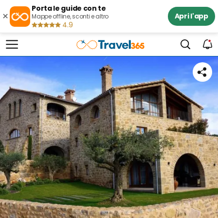
Porta le guide con te
×
Apri l'app
Mappe offline, sconti e altro
4.9