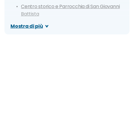
Centro storico e Parrocchia di San Giovanni
Battista
Museo Storico Militare "Vidotto"
Mostra di più
Outlet Noventa di Piave
Isole della Laguna: Murano, Burano e Torcello
Spiagge più belle di Jesolo
Oro Beach
Capannina Beach
Stabilimento Manzoni
Relax Beach
Riviera di Levante
Green Beach
Arenile Milano
Stabilimento Trieste