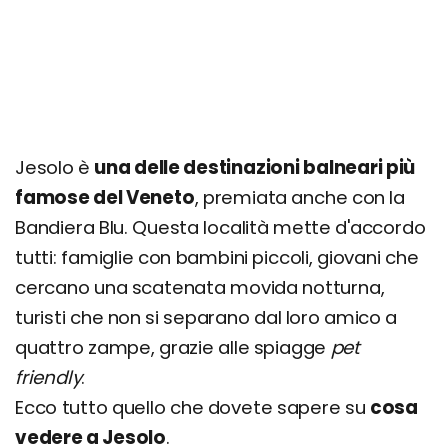
Lido Sole Mare
Pineta 2000
Spiaggia del Faro
Bau Bau Beach Jesolo
Itinerario di un giorno
Jesolo è
una delle destinazioni balneari più
famose del Veneto
, premiata anche con la
Dove mangiare a Jesolo e cosa: specialità e i
migliori ristoranti
Bandiera Blu. Questa località mette d'accordo
tutti: famiglie con bambini piccoli, giovani che
Cosa fare la sera: le zone della movida e i
migliori locali di Jesolo
cercano una scatenata movida notturna,
Organizza il tuo soggiorno a Jesolo: info e
turisti che non si separano dal loro amico a
consigli utili
quattro zampe, grazie alle spiagge
pet
friendly
.
Ecco tutto quello che dovete sapere su
cosa
vedere a Jesolo
.