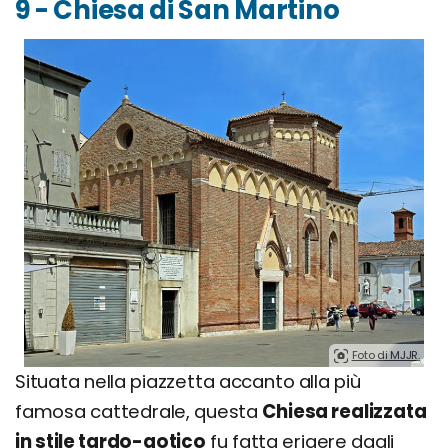
9 - Chiesa di San Martino
Foto di MJJR.
Situata nella piazzetta accanto alla più
famosa cattedrale, questa
Chiesa realizzata
in stile tardo-gotico
fu fatta erigere dagli