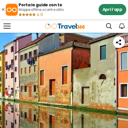
Porta le guide con te
×
Apri l'app
Mappe offline, sconti e altro
4.9