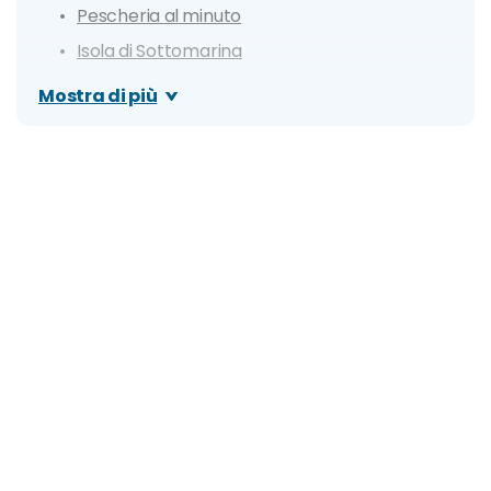
Pescheria al minuto
Isola di Sottomarina
Museo di zoologia adriatica Giuseppe Olivi
Mostra di più
Chiesa di San Martino
Chiesa di San Domenico
Itinerario di un giorno a Chioggia
Dove mangiare a Chioggia
Cosa fare la sera: zone della movida e migliori
locali
Organizza il tuo soggiorno a Chioggia: info e
consigli utili