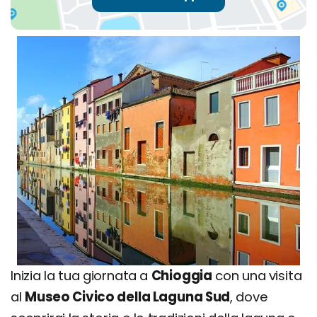
Inizia la tua giornata a
Chioggia
con una visita
al
Museo Civico della Laguna Sud
, dove