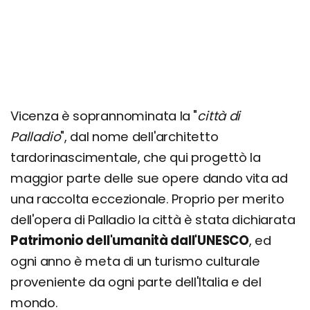
Ovi e sparasi bassanesi
Polenta e osei
Sparagagna alla vicentina
Ossi de mascio (Ossa di maiale)
Formaggio di Malga d'Asiago
Vicenza è soprannominata la "
città di
Macafame
Palladio
", dal nome dell'architetto
Dove mangiare a Vicenza
tardorinascimentale, che qui progettò la
maggior parte delle sue opere dando vita ad
Cosa fare la sera: zone della movida e migliori
locali
una raccolta eccezionale. Proprio per merito
Organizza il tuo soggiorno a Vicenza: info e
dell'opera di Palladio la città è stata dichiarata
consigli utili
Patrimonio dell'umanità dall'UNESCO
, ed
ogni anno è meta di un turismo culturale
proveniente da ogni parte dell'Italia e del
mondo.