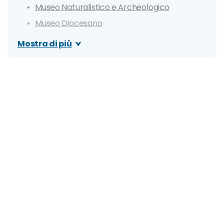
Museo Naturalistico e Archeologico
Museo Diocesano
Museo Civico di Palazzo Chiericati
Mostra di più
Teatro Olimpico
Chiesa di San Lorenzo
Giardino Salvi
Itinerario di un giorno a Vicenza
Cosa si mangia a Vicenza: piatti e ricette
tradizionali
Sopressa Vicentina
Baccalà alla vicentina
Pasta e fagioli
Bigoi con l'anatra (Bigoli co' l'arna)
Risotto ai bruscandoli