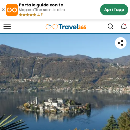
Porta le guide con te
×
Apri l'app
Mappe offline, sconti e altro
4.9