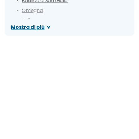
Basilica di San Giulio
Omegna
Pella
Mostra di più
Santuario della Madonna del Sasso
Ameno
Pettenasco
Spiagge più belle
Spiaggia di Ortello
Spiaggia Miami
Lido Gozzano
Spiaggia Comunale Riallaccio
Spiaggia Dolphins
Spiaggia comunale del Pascolo
Orta Beach (Luci sul lago)