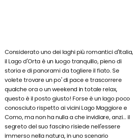
Itinerario di 1 giorno
Itinerario di 3 giorni
Giorno 1
Giorno 2
Giorno 3
Considerato uno dei laghi più romantici d'Italia,
il Lago d'Orta è un luogo tranquillo, pieno di
Dove mangiare sul Lago d'Orta: i migliori
ristoranti
storia e di panorami da togliere il fiato. Se
Organizza il tuo soggiorno: quanto costa una
volete trovare un po' di pace e trascorrere
vacanza sul Lago d'Orta
qualche ora o un weekend in totale relax,
questo è il posto giusto! Forse è un lago poco
conosciuto rispetto ai vicini Lago Maggiore e
Como, ma non ha nulla a che invidiare, anzi... il
segreto del suo fascino risiede nell'essere
immerso nella natura, in uno scenario