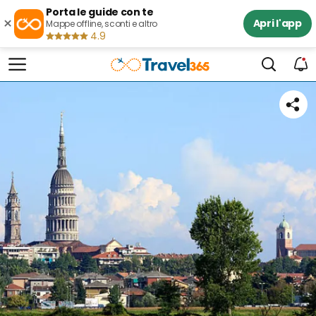
Porta le guide con te
×
Apri l'app
Mappe offline, sconti e altro
4.9