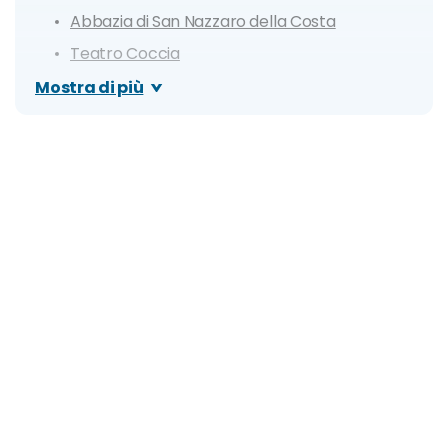
Abbazia di San Nazzaro della Costa
Teatro Coccia
Piramide di Novara
Mostra di più
Risaia di Casalbeltrame e Risaie Novaresi
Museo Faraggiana
Piazza Martiri della Libertà
Parco dell'Allea e Parco dei Bambini
Barriera Albertina
Corso Cavour
Itinerario di un giorno a Novara
Dove mangiare a Novara
Cosa fare la sera: zone della movida e migliori
locali
Organizza il tuo soggiorno a Novara: info e