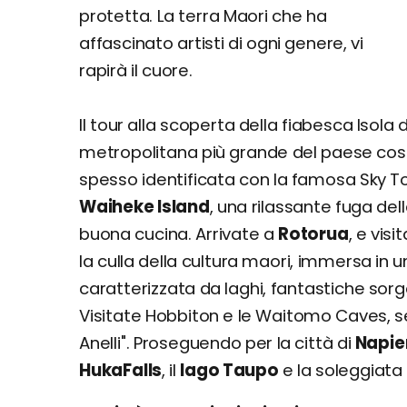
protetta. La terra Maori che ha
affascinato artisti di ogni genere, vi
rapirà il cuore.
Il tour alla scoperta della fiabesca Isola
metropolitana più grande del paese costr
spesso identificata con la famosa Sky To
Waiheke Island
, una rilassante fuga dell
buona cucina. Arrivate a
Rotorua
, e visi
la culla della cultura maori, immersa in
caratterizzata da laghi, fantastiche sor
Visitate Hobbiton e le Waitomo Caves, s
Anelli". Proseguendo per la città di
Napie
HukaFalls
, il
lago Taupo
e la soleggiata