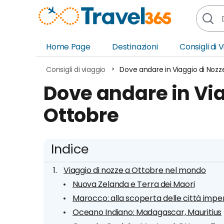
Home Page
Destinazioni
Consigli di 
Africa
Asia
Consigli di viaggio
Dove andare in Viaggio di Nozz
Europa
Ocea
Dove andare in Via
Nord America
Amer
Ottobre
Sud America
Medi
Indice
Viaggio di nozze a Ottobre nel mondo
Nuova Zelanda e Terra dei Maori
Marocco: alla scoperta delle città imper
Oceano Indiano: Madagascar, Mauritius