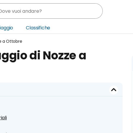
Viaggio
Classifiche
e a Ottobre
nia
ggio di Nozze a
ica Centrale
o Oriente
iali