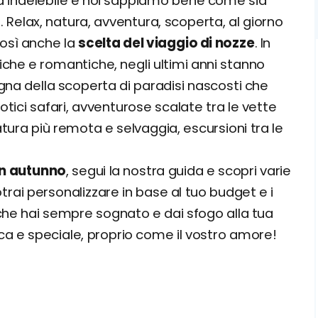
ed indelebile e noi sappiamo bene come sia
 Relax, natura, avventura, scoperta, al giorno
così anche la
scelta del viaggio di nozze
. In
iche e romantiche, negli ultimi anni stanno
na della scoperta di paradisi nascosti che
ici safari, avventurose scalate tra le vette
atura più remota e selvaggia, escursioni tra le
 in autunno
, segui la nostra guida e scopri varie
trai personalizzare in base al tuo budget e i
e che hai sempre sognato e dai sfogo alla tua
ica e speciale, proprio come il vostro amore!