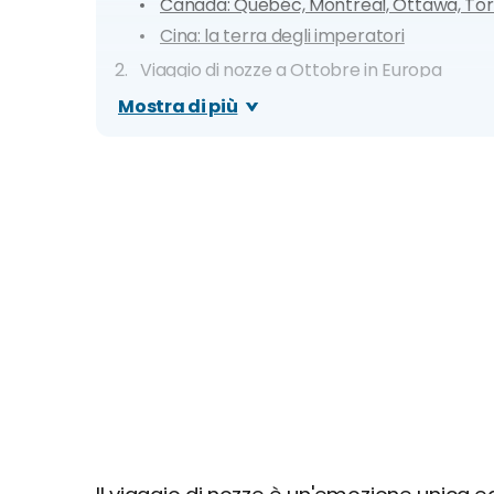
Canada: Quebéc, Montreal, Ottawa, Tor
Cina: la terra degli imperatori
Viaggio di nozze a Ottobre in Europa
I colori dell'Irlanda e l'Isola di Man
Mostra di più
Capitali Scandinave
Penisola Iberica
Capitali europee: Berlino, Varsavia, Prag
Alla scoperta del Mediterraneo
Viaggio di nozze a Ottobre in Italia
Sicilia Classica
Napoli, Pompei e Capri
Viaggio di nozze in montagna: Bolzano,
Borghi del Centro: Siena, Lago Trasimeno,
Viaggio romantico in Veneto: Verona, 
Dove non andare: le destinazioni sconsigli