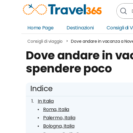
Home Page
Destinazioni
Consigli di 
Africa
Asia
Consigli di viaggio
Dove andare in vacanza a No
Europa
Ocea
Dove andare in v
Nord America
Amer
spendere poco
Sud America
Medi
Indice
In Italia
Roma, Italia
Palermo, Italia
Bologna, Italia