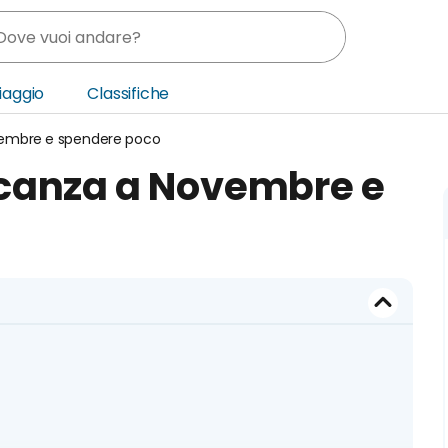
Viaggio
Classifiche
vembre e spendere poco
nia
acanza a Novembre e
ica Centrale
o Oriente