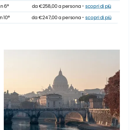
in 6°
da €258,00 a persona -
scopri di più
n 10°
da €247,00 a persona -
scopri di più