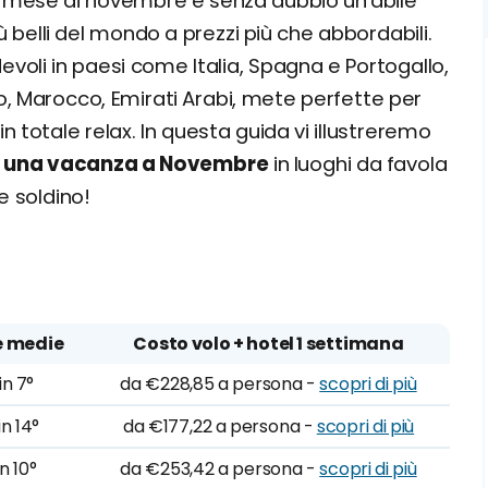
l mese di novembre è senza dubbio un'abile
ù belli del mondo a prezzi più che abbordabili.
oli in paesi come Italia, Spagna e Portogallo,
o, Marocco, Emirati Arabi, mete perfette per
n totale relax. In questa guida vi illustreremo
ere una vacanza a Novembre
in luoghi da favola
e soldino!
 medie
Costo volo + hotel 1 settimana
in 7°
da €228,85 a persona -
scopri di più
n 14°
da €177,22 a persona -
scopri di più
n 10°
da €253,42 a persona -
scopri di più