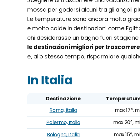
Scegliere di trascorrere una vacanza ne
Capo Verde, Africa
mossa per godersi alcuni tra gli angoli pi
Hanoi, Vietnam
Le temperature sono ancora molto gradev
Casablanca, Marocco
e molto calde in destinazioni come Egitt
Sharm El Sheikh, Egitto
chi desiderasse un bagno fuori stagione i
le destinazioni migliori per trascorr
e, allo stesso tempo, risparmiare qualch
In Italia
Destinazione
Temperature
Roma, Italia
max 17°, m
Palermo, Italia
max 20°, mi
Bologna, Italia
max 15°, mi