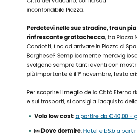
Città del Vaticano, con la sua
inconfondibile Piazza.
Perdetevi nelle sue stradine, tra un pi
rinfrescante grattachecca
, tra Piazza
Condotti, fino ad arrivare in Piazza di Spa
Borghese? Semplicemente meravigliosa, 
svolgono sempre tanti eventi con mostre,
più importante è il 1° novembre, festa crist
Per scoprire il meglio della Città Eterna r
e sui trasporti, si consiglia l'acquisto dell
Volo low cost
a partire da €40,00 - 
Dove dormire
Hotel e b&b a parti