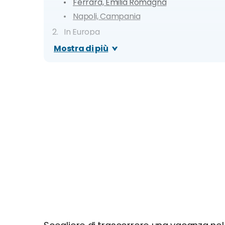
Ferrara, Emilia Romagna
Napoli, Campania
In Europa
Lisbona, Portogallo
Mostra di più
Londra, Regno Unito
Atene, Grecia
Madrid, Spagna
Budapest, Ungheria
Barcellona, Spagna
Varsavia, Polonia
Praga, Repubblica Ceca
Amsterdam, Paesi Bassi
Sofia, Bulgaria
Nel mondo
Marsa Alam, Egitto
Dubai, Emirati Arabi