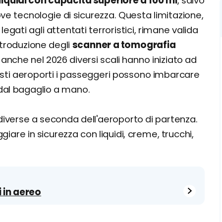
liquidi con capacità superiore a 100 ml
, salvo
ve tecnologie di sicurezza. Questa limitazione,
egati agli attentati terroristici, rimane valida
ntroduzione degli
scanner a tomografia
 anche nel 2026 diversi scali hanno iniziato ad
questi aeroporti i passeggeri possono imbarcare
dal bagaglio a mano.
 diverse a seconda dell'aeroporto di partenza.
giare in sicurezza con liquidi, creme, trucchi,
i in aereo