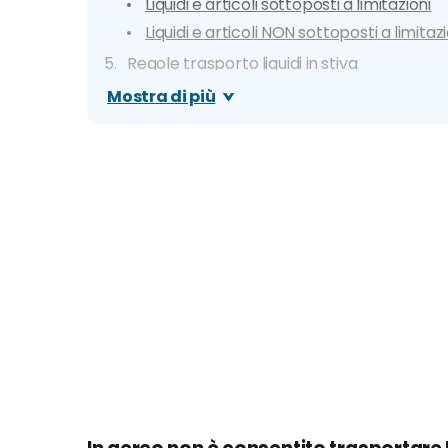
Liquidi e articoli sottoposti a limitazioni
Liquidi e articoli NON sottoposti a limitazi
Regole trasporto liquidi in stiva
Consigli Utili
Mostra di più
Differenze fra compagnie aeree