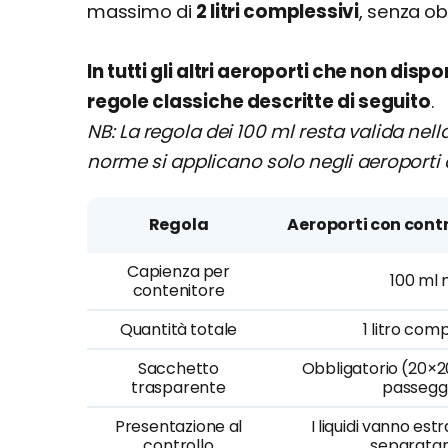
massimo di
2 litri complessivi
, senza ob
In tutti gli altri aeroporti che non di
regole classiche descritte di seguito
.
NB: La regola dei 100 ml resta valida nel
norme si applicano solo negli aeroporti 
Regola
Aeroporti con contr
Capienza per
100 ml
contenitore
Quantità totale
1 litro com
Sacchetto
Obbligatorio (20×2
trasparente
passegg
Presentazione al
I liquidi vanno est
controllo
separata