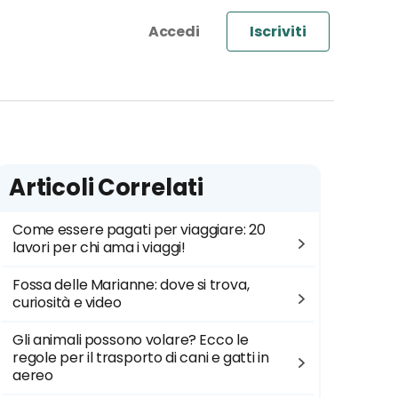
Iscriviti
Articoli Correlati
Come essere pagati per viaggiare: 20
lavori per chi ama i viaggi!
Fossa delle Marianne: dove si trova,
curiosità e video
Gli animali possono volare? Ecco le
regole per il trasporto di cani e gatti in
aereo