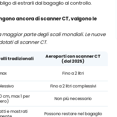
bligo di estrarli dal bagaglio al controllo.
spongono ancora di scanner CT, valgono le
la maggior parte degli scali mondiali. Le nuove
dotati di scanner CT
.
Aeroporti con scanner CT
olli tradizionali
(dal 2025)
 max
Fino a 2 litri
plessivo
Fino a 2 litri complessivi
0 cm, max 1 per
Non più necessario
ero)
ratti e mostrati
Possono restare nel bagaglio
mente