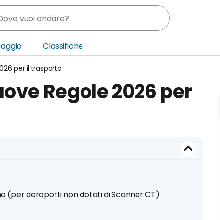
Viaggio
Classifiche
026 per il trasporto
nia
Nuove Regole 2026 per
ica Centrale
o Oriente
no (per aeroporti non dotati di Scanner CT)