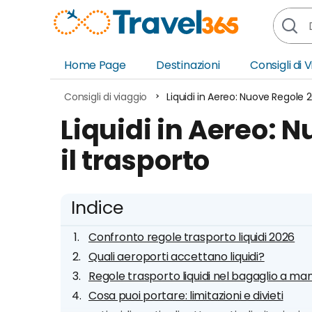
Home Page
Destinazioni
Consigli di 
Africa
Asia
Consigli di viaggio
Liquidi in Aereo: Nuove Regole 2
Europa
Ocea
Liquidi in Aereo: 
Nord America
Amer
il trasporto
Sud America
Medi
Indice
Confronto regole trasporto liquidi 2026
Quali aeroporti accettano liquidi?
Regole trasporto liquidi nel bagaglio a ma
Cosa puoi portare: limitazioni e divieti