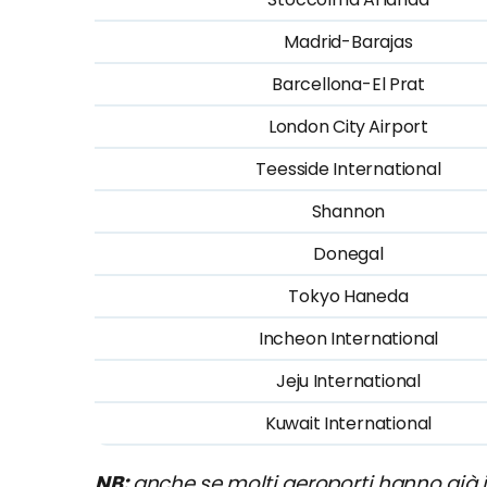
Madrid-Barajas
Barcellona-El Prat
London City Airport
Teesside International
Shannon
Donegal
Tokyo Haneda
Incheon International
Jeju International
Kuwait International
NB:
anche se molti aeroporti hanno già in