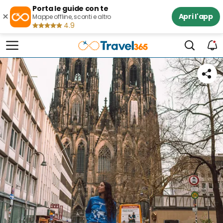
Porta le guide con te
×
Apri l'app
Mappe offline, sconti e altro
4.9