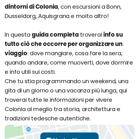
dintorni di Colonia
, con escursioni a Bonn,
Dove mangiare a Colonia e cosa: specialità e
Dusseldorg, Aquisgrana e molto altro!
ristoranti
Cosa fare la sera: le zone della movida e i
In questa
guida completa
troverai
info su
migliori locali
tutto ciò che occorre per organizzare un
Dove dormire a Colonia: i migliori quartieri dove
viaggio
: dove mangiare, cosa fare la sera,
alloggiare
quando andare, come muoverti, dove dormire
Vai di fretta? Ecco i nostri alloggi consigliati
e info utili sui costi.
Quando andare a Colonia? Info su clima e
Che tu stia programmando un weekend, una
periodo migliore
gita di un giorno o una vacanza più lunga, qui
Organizza il tuo viaggio a Colonia: prezzi, offerte
troverai tutte le informazioni per vivere
e consigli
Colonia al meglio tra storia, architettura e
tradizioni tedesche autentiche.