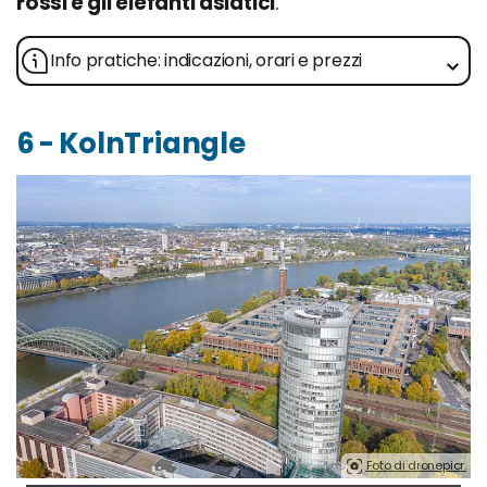
rossi e gli elefanti asiatici
.
Info pratiche: indicazioni, orari e prezzi
6 - KolnTriangle
Foto di dronepicr.