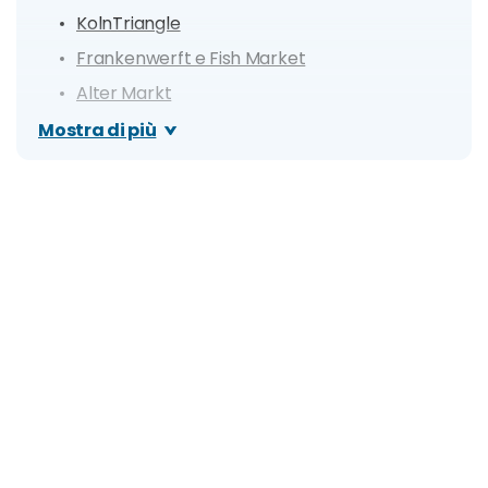
KolnTriangle
Frankenwerft e Fish Market
Alter Markt
Museo Wallraf-Richartz
Mostra di più
Museo del Cioccolato Imhoff
Kranhaus
St. Maria im Kapitol
Hohe Strasse e Schildergasse
Dropped Cone e Neumarkt
EL-DE Haus
Rheinpark
Escursioni nei dintorni
Bonn