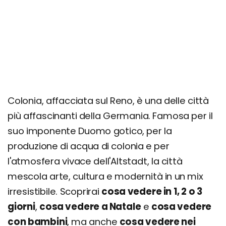
Düsseldorf
Aquisgrana (Aachen)
Castelli di Augustusburg e Falkenlust a Brühl
Siebengebirge (Sette Montagne)
Eifel National Park
Consigli per famiglie: cosa fare con bambini e
ragazzi
Colonia, affacciata sul Reno, è una delle città
più affascinanti della Germania. Famosa per il
Itinerario di un giorno
suo imponente Duomo gotico, per la
Itinerario di 3 giorni
produzione di acqua di colonia e per
Giorno 1
l'atmosfera vivace dell'Altstadt, la città
Giorno 2
mescola arte, cultura e modernità in un mix
Giorno 3
irresistibile. Scoprirai
cosa vedere in 1, 2 o 3
Dove si trova e come arrivare
giorni
,
cosa vedere a Natale
e
cosa vedere
con bambini
Come muoversi
, ma anche
cosa vedere nei