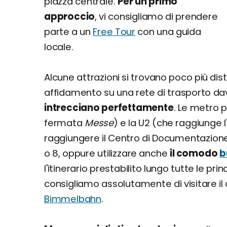
piazza centrale.
Per un primo
approccio
, vi consigliamo di prendere
parte a un
Free Tour
con una guida
locale.
Alcune attrazioni si trovano poco più dis
affidamento su una rete di trasporto da
intrecciano perfettamente
. Le metro p
fermata
Messe
) e la U2 (che raggiunge
raggiungere il Centro di Documentazione 
o 8, oppure utilizzare anche
il comodo
b
l'itinerario prestabilito lungo tutte le prin
consigliamo assolutamente di visitare il
Bimmelbahn
.