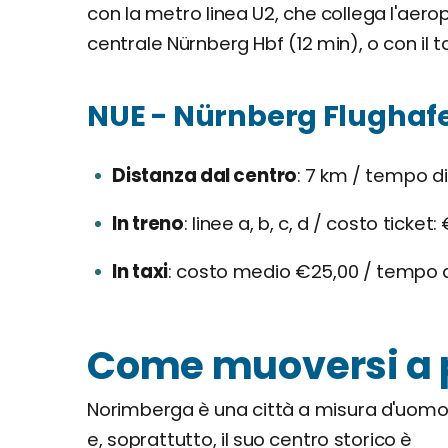
con la metro linea U2, che collega l'aero
centrale Nürnberg Hbf (12 min), o con il 
NUE - Nürnberg Flughaf
Distanza dal centro
7 km / tempo di 
In treno
linee a, b, c, d / costo ticket
In taxi
costo medio €25,00 / tempo di
Come muoversi a 
Norimberga è una città a misura d'uom
e, soprattutto, il suo centro storico è