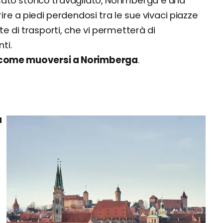
sato storico travagliato, Norimberga è una
re a piedi perdendosi tra le sue vivaci piazze
te di trasporti, che vi permetterà di
ti.
come muoversi a Norimberga
.
a