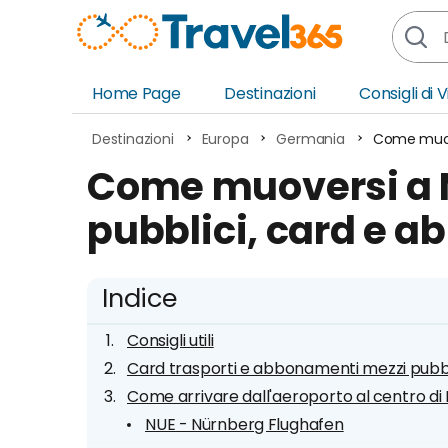
Home Page
Destinazioni
Consigli di 
Africa
Asia
Destinazioni
Europa
Germania
Come muove
Europa
Ocea
Come muoversi a 
Nord America
Amer
pubblici, card e 
Sud America
Medi
Indice
Consigli utili
Card trasporti e abbonamenti mezzi pubbli
Come arrivare dall'aeroporto al centro d
NUE - Nürnberg Flughafen