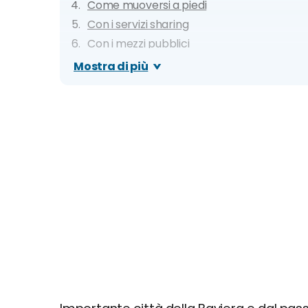
Come muoversi a piedi
Con i servizi sharing
Con i mezzi pubblici
Metro
Mostra di più
Tram
Bus
In auto