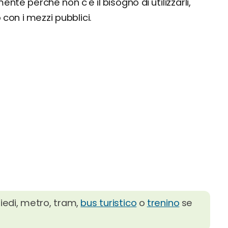
nte perché non c'è il bisogno di utilizzarli,
 con i mezzi pubblici.
piedi, metro, tram,
bus turistico
o
trenino
se