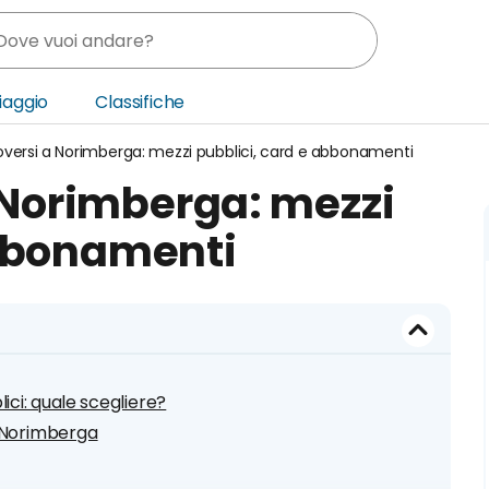
Viaggio
Classifiche
rsi a Norimberga: mezzi pubblici, card e abbonamenti
nia
Norimberga: mezzi
ica Centrale
abbonamenti
o Oriente
ci: quale scegliere?
i Norimberga