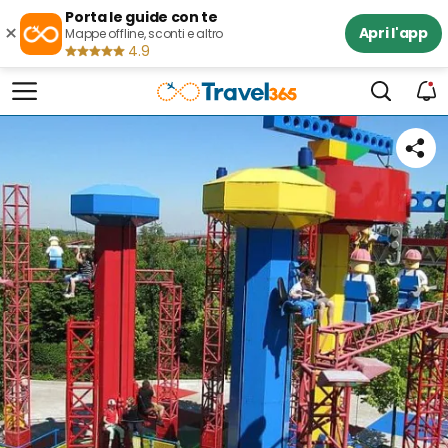
Porta le guide con te
×
Apri l'app
Mappe offline, sconti e altro
4.9