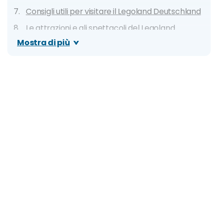
Consigli utili per visitare il Legoland Deutschland
Le attrazioni e gli spettacoli del Legoland
Deutschland
Mostra di più
Cenni storici, curiosità e info pratiche: cosa
sapere in breve