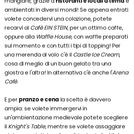
mangiare, grazie a
ristoranti e locali a tema
e
ambientati in diversi mondi! Se appena entrati
volete concedervi una colazione, potete
recarvi al
Cafè EIN STEIN
, per un ottimo caffe,
oppure alla
Waffle House
, con waffle preparati
sul momento e con tutti i tipi di topping! Per
una merenda al volo c'è il
Castle Ice Cream
,
cosa di meglio di un buon gelato tra una
giostra e l'altra! In alternativa c'è anche l'
Arena
Cafè
.
E per
pranzo e cena
la scelta è davvero
ampia: se volete immergervi in
un'ambientazione medievale potete scegliere
il
Knight's Table
, mentre se volete assaggiare