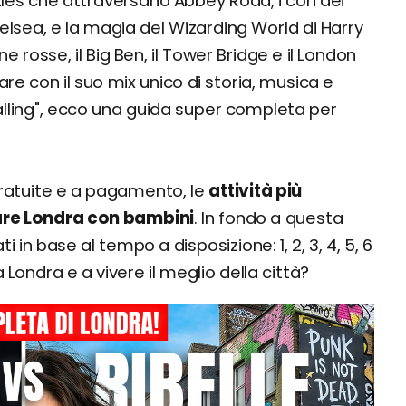
atles che attraversano Abbey Road, i cori dei
helsea, e la magia del Wizarding World di Harry
e rosse, il Big Ben, il Tower Bridge e il London
are con il suo mix unico di storia, musica e
alling", ecco una guida super completa per
e (anche gratis!)
gratuite e a pagamento, le
attività più
i e ragazzi
are Londra con bambini
. In fondo a questa
in base al tempo a disposizione: 1, 2, 3, 4, 5, 6
 Londra e a vivere il meglio della città?