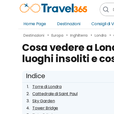
Home Page
Destinazioni
Consigli di 
Africa
Asia
Destinazioni
Europa
Inghilterra
Londra
Europa
Ocea
Cosa vedere a Londr
Nord America
Amer
luoghi insoliti e co
Sud America
Medi
Indice
Torre di Londra
Cattedrale di Saint Paul
Sky Garden
Tower Bridge