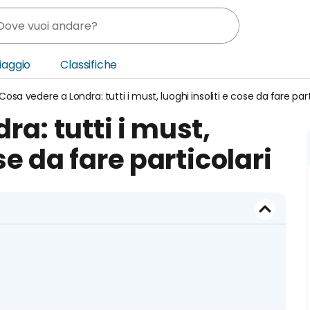
Viaggio
Classifiche
Cosa vedere a Londra: tutti i must, luoghi insoliti e cose da fare part
nia
a: tutti i must,
ica Centrale
se da fare particolari
o Oriente