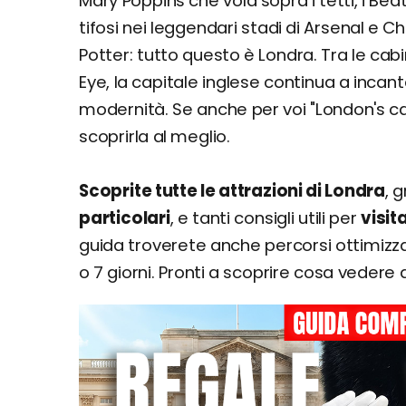
Mary Poppins che vola sopra i tetti, i Be
Regent's Park
tifosi nei leggendari stadi di Arsenal e C
Camden Market
Potter: tutto questo è Londra. Tra le cabin
Sherlock Holmes Museum
King's Cross e binario 9 ¾ di Harry Potter
Eye, la capitale inglese continua a incant
Warner Bros. Studio London
modernità. Se anche per voi "London's c
Osservatorio di Greenwich
scoprirla al meglio.
Battersea Power Station
Cose da fare a Londra particolari e insolit
Scoprite tutte le attrazioni di Londra
, 
Consigli per famiglie: cosa fare con bambin
particolari
, e tanti consigli utili per
visit
Cosa vedere in 1 giorno
guida troverete anche percorsi ottimizzati 
Cosa vedere in un weekend di 2 o 3 giorni
o 7 giorni. Pronti a scoprire cosa vedere a
Cosa vedere in 4, 5, 6 o 7 giorni