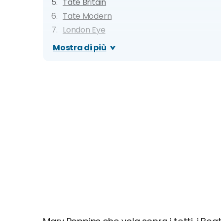
Tate Britain
Tate Modern
London Eye
Trafalgar Square
Mostra di più
National Gallery
Big Ben
Palazzo e Abbazia di Westminster
Buckingham Palace
Victoria & Albert Museum
Natural History Museum
Notting Hill e Portobello
Kensington Palace
Hyde Park
Piccadilly Circus e Soho
British Museum
Madame Tussauds London