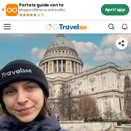
Porta le guide con te
×
Apri l'app
Mappe offline, sconti e altro
4.9