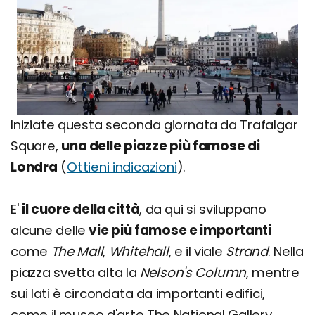
Iniziate questa seconda giornata da Trafalgar
Square,
una delle piazze più famose di
Londra
(
Ottieni indicazioni
).
E'
il cuore della città
, da qui si sviluppano
alcune delle
vie più famose e importanti
come
The Mall
,
Whitehall
, e il viale
Strand
. Nella
piazza svetta alta la
Nelson's Column
, mentre
sui lati è circondata da importanti edifici,
come il museo d'arte The National Gallery.