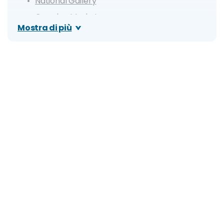
National Gallery
Camden Market
Mostra di più
Giorno 3
Tower Bridge
Torre di Londra
Sky Garden
Cattedrale di Saint Paul
London Eye
Giorno 4
Natural History Museum
Kensington Palace
Hyde Park
Giorno 5