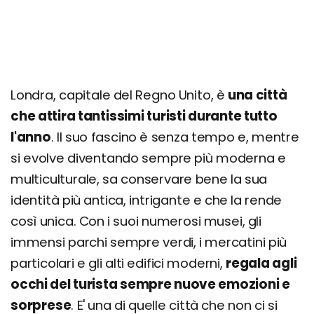
Notting Hill e Portobello
Sherlock Holmes Museum
Regent's Park
Giorno 6
Londra, capitale del Regno Unito, è
una città
King's Cross e binario 9 ¾ di Harry Potter
che attira tantissimi turisti durante tutto
Warner Bros. Studio London
l'anno
. Il suo fascino è senza tempo e, mentre
Giorno 7
si evolve diventando sempre più moderna e
Tate Modern
multiculturale, sa conservare bene la sua
identità più antica, intrigante e che la rende
Osservatorio di Greenwich
così unica. Con i suoi numerosi musei, gli
Quanto costa una settimana a Londra
immensi parchi sempre verdi, i mercatini più
particolari e gli alti edifici moderni,
regala agli
occhi del turista sempre nuove emozioni e
sorprese
. E' una di quelle città che non ci si