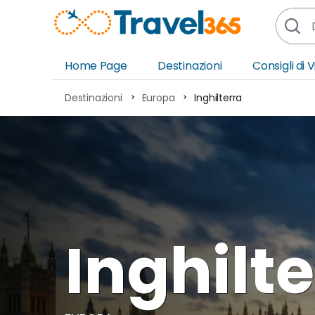
Home Page
Destinazioni
Consigli di 
Africa
Asia
Destinazioni
Europa
Inghilterra
Europa
Ocea
Nord America
Amer
Sud America
Medi
Inghilt