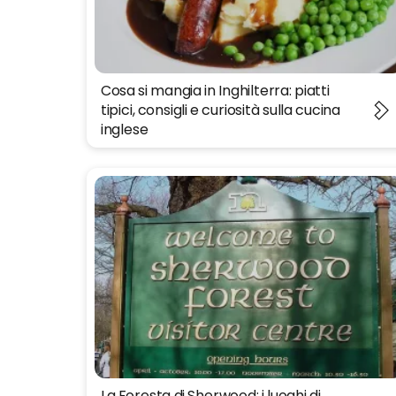
Cosa si mangia in Inghilterra: piatti
tipici, consigli e curiosità sulla cucina
inglese
La Foresta di Sherwood: i luoghi di