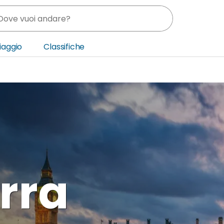
Viaggio
Classifiche
nia
ica Centrale
o Oriente
erra