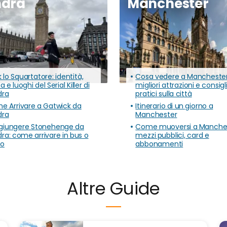
ndra
Manchester
 lo Squartatore: identità,
Cosa vedere a Manchester:
ia e luoghi del Serial Killer di
migliori attrazioni e consigl
dra
pratici sulla città
e Arrivare a Gatwick da
Itinerario di un giorno a
dra
Manchester
giungere Stonehenge da
Come muoversi a Manches
ra: come arrivare in bus o
mezzi pubblici, card e
no
abbonamenti
Altre Guide