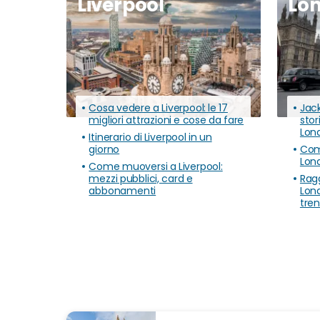
Liverpool
Lo
Cosa vedere a Liverpool: le 17
Jack
migliori attrazioni e cose da fare
stor
Lon
Itinerario di Liverpool in un
giorno
Com
Lon
Come muoversi a Liverpool:
mezzi pubblici, card e
Rag
abbonamenti
Lond
tre