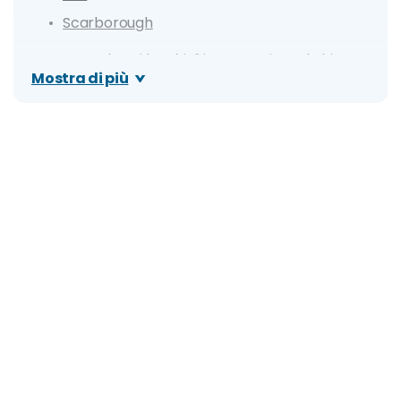
Scarborough
Cosa vedere: i luoghi di interesse in Yorkshire
Mostra di più
Yorkshire Sculpture Park
Malham Cove
Bempton Cliffs
Whitby Abbey
Fountains Abbey
Brimham Rocks
Haworth
Yorkshire Dales
Brontë Parsonage Museum
Peak District
Harrogate