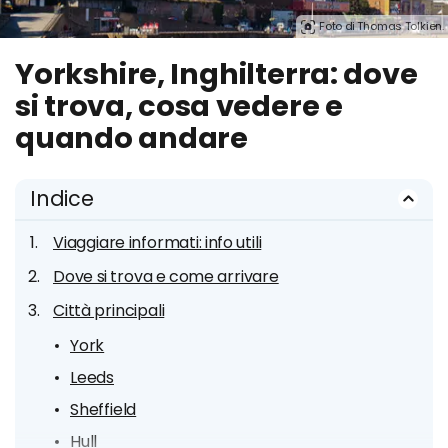
Foto di Thomas Tolkien.
Yorkshire, Inghilterra: dove
si trova, cosa vedere e
quando andare
Indice
Viaggiare informati: info utili
Dove si trova e come arrivare
Città principali
York
Leeds
Sheffield
Hull