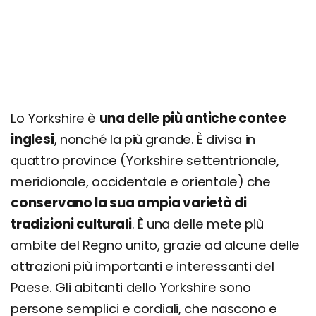
Itinerario Cuore Letterario e Naturale del Peak
District
Itinerario Città dello Yorkshire
Itinerario di Harrogate e Nord dello Yorkshire
Cosa fare in Yorkshire: escursioni e tour
Lo Yorkshire è
una delle più antiche contee
Quando andare? Info su clima e periodo
inglesi
, nonché la più grande. È divisa in
migliore
quattro province (Yorkshire settentrionale,
Quanto costa una vacanza nello Yorkshire?
meridionale, occidentale e orientale) che
Prezzi, offerte e consigli
conservano la sua ampia varietà di
tradizioni culturali
. È una delle mete più
ambite del Regno unito, grazie ad alcune delle
attrazioni più importanti e interessanti del
Paese. Gli abitanti dello Yorkshire sono
persone semplici e cordiali, che nascono e