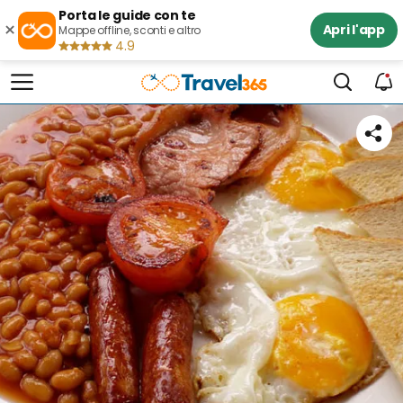
Porta le guide con te
×
Apri l'app
Mappe offline, sconti e altro
4.9