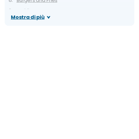
Burgers and Fries
Pudding
Mostra di più
Carrot Cake
Dove mangiare: migliori ristoranti, locali tipici e
street food