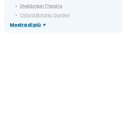
Sheldonian Theatre
Oxford Botanic Garden
Ashmolean Museum
Mostra di più
Oxford Covered Market
Magdalen e Merton College
Itinerario di un giorno a Oxford
Dove mangiare a Oxford e cosa: specialità e i
migliori ristoranti
Cosa fare la sera: zone della movida e migliori
locali
Dove si trova e come arrivare
Come muoversi
Organizza il tuo soggiorno a Oxford: info e
consigli utili