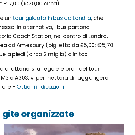
a £17,00 (€20,00 circa).
are un
tour guidato in bus da Londra
, che
sso. In alternativa, i bus partono
toria Coach Station, nel centro di Londra,
nea ad Amesbury (biglietto da £5,00; €5,70
 a piedi (circa 2 miglia) o in taxi.
a di attenersi a regole e orari del tour
e M3 e A303, vi permetterà di raggiungere
 ore -
Ottieni indicazioni
e gite organizzate