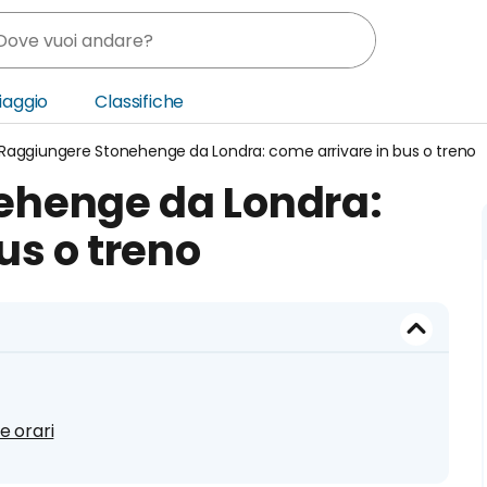
Viaggio
Classifiche
Raggiungere Stonehenge da Londra: come arrivare in bus o treno
nia
ehenge da Londra:
ica Centrale
us o treno
o Oriente
e orari