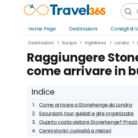
Home Page
Destinazioni
Consigli di 
Africa
Asia
Destinazioni
Europa
Inghilterra
Londra
Europa
Ocea
Raggiungere Ston
Nord America
Amer
come arrivare in b
Sud America
Medi
Indice
Come arrivare a Stonehenge da Londra
Escursioni, tour guidati e gite organizzate
Quanto costa visitare Stonehenge? Prezzi 
Cenni storici, curiosità e misteri